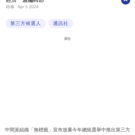
經濟一週編輯部
Apr 5 2024
時事
科
技
第三方候選人
通訊社
職
場
廣告
生
活
時
事
專
欄
訂
閱
專
中間派組織「無標籤」宣布放棄今年總統選舉中推出第三方
區