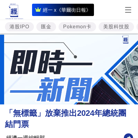
即
經一 x《華爾街日報》
時
財
港股IPO
匯金
Pokemon卡
美股科技股
經
專
題
投
資
樓
市
理
「無標籤」放棄推出2024年總統團
財
結門票
商
業