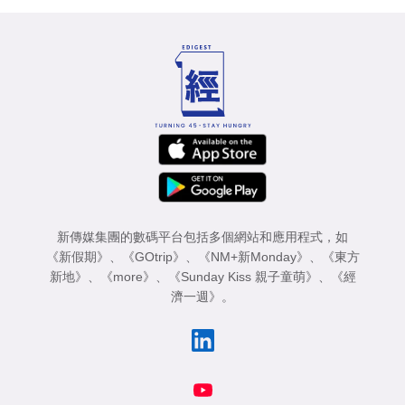
新傳媒集團的數碼平台包括多個網站和應用程式，如
《新假期》
、
《GOtrip》
、
《NM+新Monday》
、
《東方
新地》
、
《more》
、
《Sunday Kiss 親子童萌》
、
《經
濟一週》
。