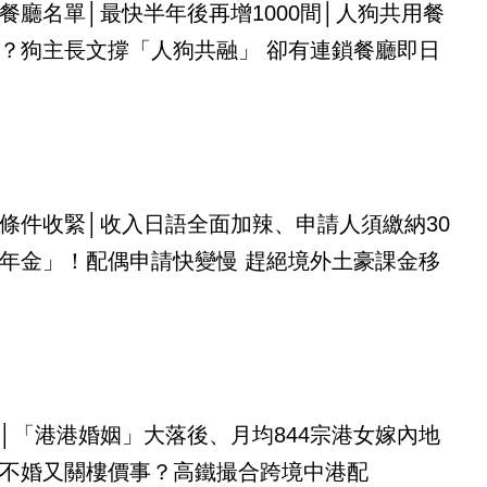
餐廳名單│最快半年後再增1000間│人狗共用餐
？狗主長文撐「人狗共融」 卻有連鎖餐廳即日
條件收緊│收入日語全面加辣、申請人須繳納30
年金」！配偶申請快變慢 趕絕境外土豪課金移
│「港港婚姻」大落後、月均844宗港女嫁內地
不婚又關樓價事？高鐵撮合跨境中港配