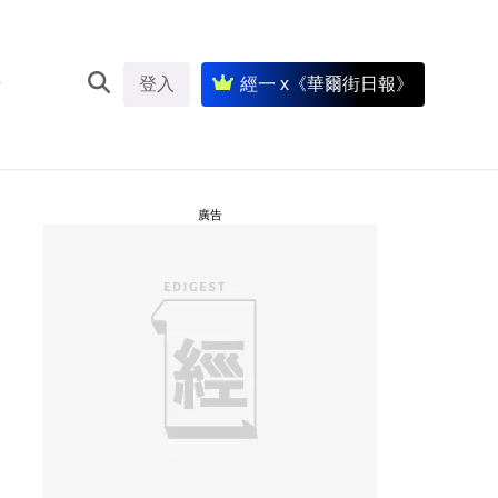
登入
經一 x《華爾街日報》
廣告