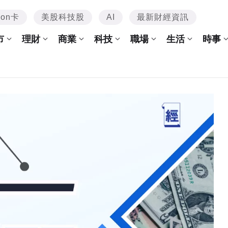
mon卡
美股科技股
AI
最新財經資訊
市
理財
商業
科技
職場
生活
時事