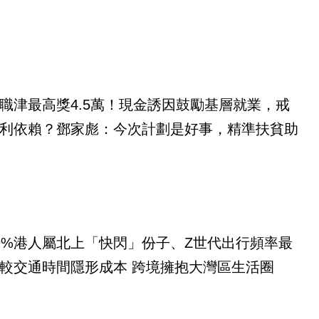
職津最高獎4.5萬！現金誘因鼓勵基層就業，戒
利依賴？鄧家彪：今次計劃是好事，精準扶貧助
9%港人屬北上「快閃」份子、Z世代出行頻率最
較交通時間隱形成本 跨境擁抱大灣區生活圈