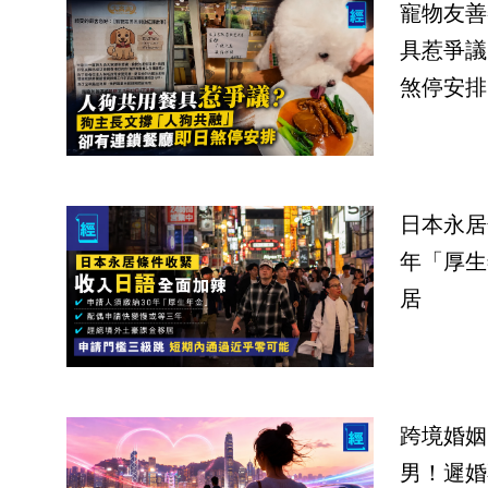
寵物友善
具惹爭議
煞停安排
日本永居
年「厚生
居
跨境婚姻
男！遲婚