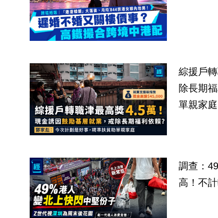
綜援戶轉
除長期福
單親家庭
調查：4
高！不計