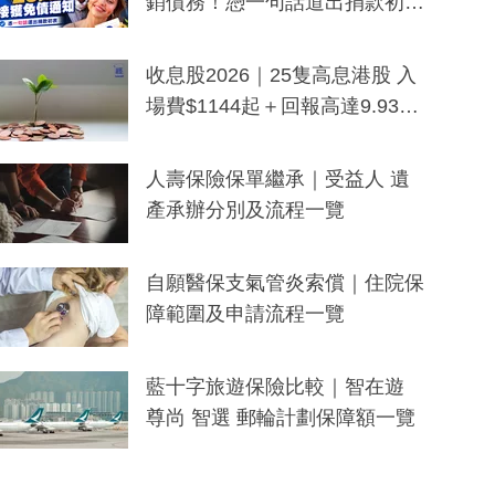
銷債務！憑一句話道出捐款初
衷：加州26萬人接獲免債通知、
一度被誤當詐騙手段
收息股2026｜25隻高息港股 入
場費$1144起＋回報高達9.93
厘！持續更新
人壽保險保單繼承｜受益人 遺
產承辦分別及流程一覽
自願醫保支氣管炎索償｜住院保
障範圍及申請流程一覽
藍十字旅遊保險比較｜智在遊
尊尚 智選 郵輪計劃保障額一覽