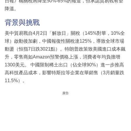
日報》稱關稅將降至50%-65%的報道，但承認貿易戰有望
降溫。
背景與挑戰
美中貿易戰自4月2日「解放日」關稅（145%對華，10%全
球）啟動後加劇，中國報復性關稅達125%，導致全球市場
動盪（恒指7日跌3021點）。特朗普政策致美國進口成本飆
升，零售商如Amazon預警價格上漲，消費者年均負擔增
1300美元。 中國限制稀土出口（佔全球90%）進一步推高
高科技產品成本，影響特斯拉等企業在華銷售（3月銷量跌
11.5%）。
廣告