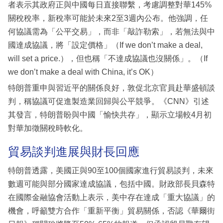
者表示其政府正與中國每日直接聯繫，考慮調整對華145%
關稅稅率，新稅率可能於未來2至3週內公布。他強調，任
何協議需為「公平交易」，而非「敲詐勒索」，若無法與中
國達成協議，將「設定價格」（If we don’t make a deal,
will set a price.），但也稱「不達成協議也沒關係」。（If
we don’t make a deal with China, it’s OK）
特朗普重申與習近平的關係良好，敦促北京官員赴華盛頓談
判，稱協議可促進製造業回歸與公平競爭。《CNN》引述
其發言，特朗普盼與中國「愉快共存」，顯示立場較4月初
對華加徵關稅時軟化。
貿易談判進展與財長回應
特朗普透露，美國正與90至100個國家進行貿易談判，未來
數週可能與部分國家達成協議，包括中國。財政部長貝森特
在國際金融協會活動上表示，美中存在達成「重大協議」的
機會，呼籲雙方合作「重新平衡」貿易關係，否認《華爾街