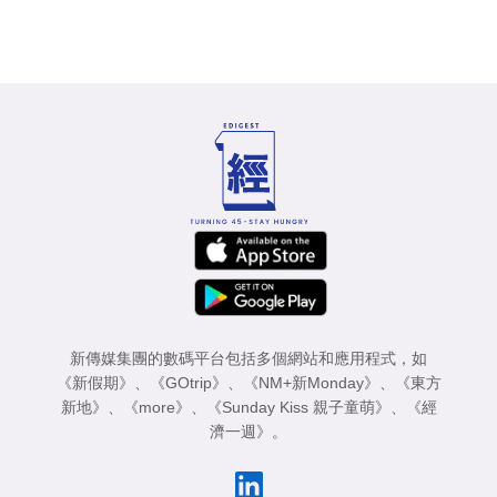
新傳媒集團的數碼平台包括多個網站和應用程式，如
《新假期》
、
《GOtrip》
、
《NM+新Monday》
、
《東方
新地》
、
《more》
、
《Sunday Kiss 親子童萌》
、
《經
濟一週》
。