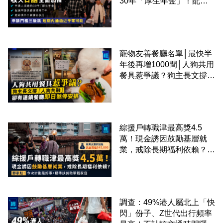
30年「厚生年金」！配偶
申請快變慢 趕絕境外土豪
課金移居
寵物友善餐廳名單│最快半
年後再增1000間│人狗共用
餐具惹爭議？狗主長文撐
「人狗共融」 卻有連鎖餐
廳即日煞停安排
綜援戶轉職津最高獎4.5
萬！現金誘因鼓勵基層就
業，戒除長期福利依賴？鄧
家彪：今次計劃是好事，精
準扶貧助單親家庭
調查：49%港人屬北上「快
閃」份子、Z世代出行頻率