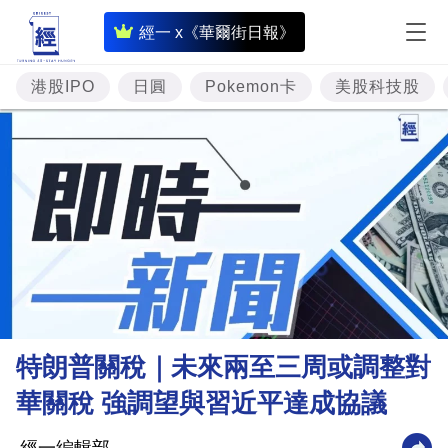
即
經一 x《華爾街日報》
時
財
港股IPO
日圓
Pokemon卡
美股科技股
經
專
題
投
資
樓
市
理
特朗普關稅｜未來兩至三周或調整對
財
華關稅 強調望與習近平達成協議
商
業