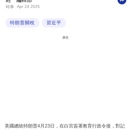
經一編輯部
Apr 24 2025
時事
科
技
特朗普關稅
習近平
職
場
廣告
生
活
時
事
專
欄
訂
閱
專
美國總統特朗普4月23日，在白宮簽署教育行政令後，對記
區