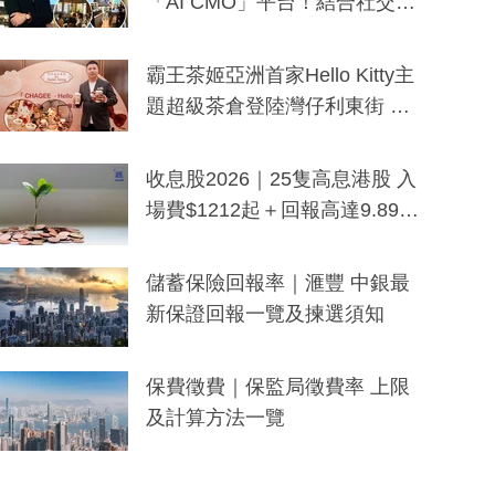
「AI CMO」平台！結合社交聆
聽與廣東話大模型 助中小企數
分鐘生成「貼地」宣傳短片
霸王茶姬亞洲首家Hello Kitty主
題超級茶倉登陸灣仔利東街 推
出首創「伯爵紅茶色」Hello Kitt
y及香港限定特調系列
收息股2026｜25隻高息港股 入
場費$1212起＋回報高達9.89
厘！持續更新
儲蓄保險回報率｜滙豐 中銀最
新保證回報一覽及揀選須知
保費徵費｜保監局徵費率 上限
及計算方法一覽