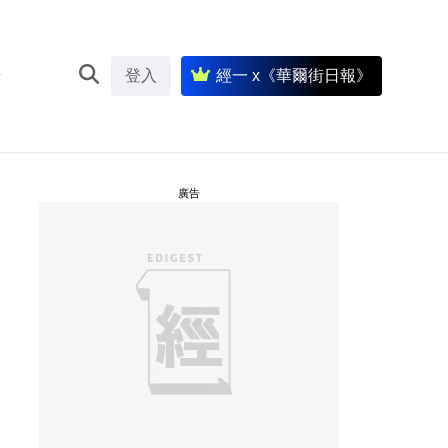
登入
經一 x《華爾街日報》
廣告