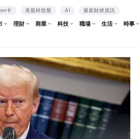
mon卡
美股科技股
AI
最新財經資訊
市
理財
商業
科技
職場
生活
時事