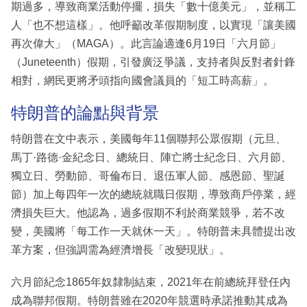
期過多，導致商業活動停擺，損失「數十億美元」，並稱工
人「也不想這樣」。他呼籲改革假期制度，以實現「讓美國
再次偉大」（MAGA）。此言論適逢6月19日「六月節」
（Juneteenth）假期，引發廣泛爭議，支持者與反對者針鋒
相對，網民更將矛頭指向國會議員的「短工時高薪」。
特朗普的論點與背景
特朗普在文中表示，美國每年11個聯邦公眾假期（元旦、
馬丁·路德·金紀念日、總統日、陣亡將士紀念日、六月節、
獨立日、勞動節、哥倫布日、退伍軍人節、感恩節、聖誕
節）加上每四年一次的總統就職日假期，導致商戶停業，經
濟損失巨大。他認為，過多假期不利於商業競爭，若不改
變，美國將「每工作一天就休一天」。特朗普未具體提出改
革方案，但強調需為經濟增長「改變現狀」。
六月節紀念1865年奴隸制結束，2021年在前總統拜登任內
成為聯邦假期。特朗普雖在2020年競選時承諾推動其成為