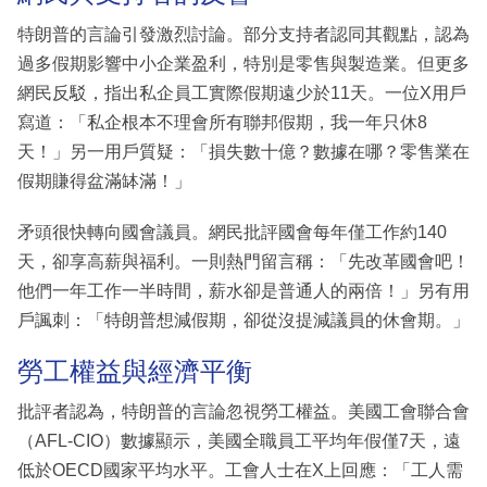
特朗普的言論引發激烈討論。部分支持者認同其觀點，認為
過多假期影響中小企業盈利，特別是零售與製造業。但更多
網民反駁，指出私企員工實際假期遠少於11天。一位X用戶
寫道：「私企根本不理會所有聯邦假期，我一年只休8
天！」另一用戶質疑：「損失數十億？數據在哪？零售業在
假期賺得盆滿缽滿！」
矛頭很快轉向國會議員。網民批評國會每年僅工作約140
天，卻享高薪與福利。一則熱門留言稱：「先改革國會吧！
他們一年工作一半時間，薪水卻是普通人的兩倍！」另有用
戶諷刺：「特朗普想減假期，卻從沒提減議員的休會期。」
勞工權益與經濟平衡
批評者認為，特朗普的言論忽視勞工權益。美國工會聯合會
（AFL-CIO）數據顯示，美國全職員工平均年假僅7天，遠
低於OECD國家平均水平。工會人士在X上回應：「工人需