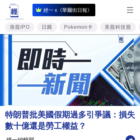
即
經一 x《華爾街日報》
時
財
港股IPO
日圓
Pokemon卡
美股科技股
經
專
題
投
資
樓
市
理
特朗普批美國假期過多引爭議：損失
財
數十億還是勞工權益？
商
業