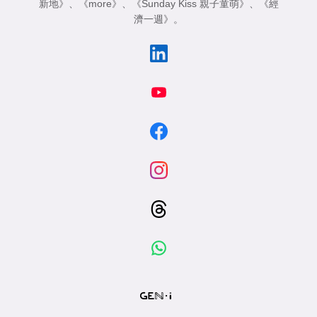
新地》
、
《more》
、
《Sunday Kiss 親子童萌》
、
《經
濟一週》
。