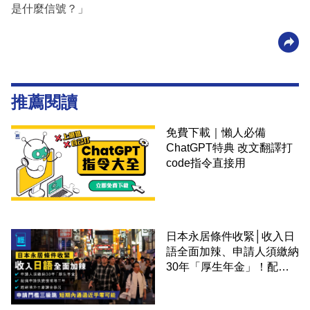
是什麼信號？」
推薦閱讀
免費下載｜懶人必備
ChatGPT特典 改文翻譯打
code指令直接用
日本永居條件收緊│收入日
語全面加辣、申請人須繳納
30年「厚生年金」！配偶
申請快變慢 趕絕境外土豪
課金移居