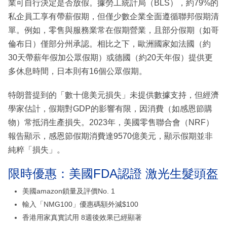
業可自行決定是否放假。據勞工統計局（BLS），約79%的
私企員工享有帶薪假期，但僅少數企業全面遵循聯邦假期清
單。例如，零售與服務業常在假期營業，且部分假期（如哥
倫布日）僅部分州承認。相比之下，歐洲國家如法國（約
30天帶薪年假加公眾假期）或德國（約20天年假）提供更
多休息時間，日本則有16個公眾假期。
特朗普提到的「數十億美元損失」未提供數據支持，但經濟
學家估計，假期對GDP的影響有限，因消費（如感恩節購
物）常抵消生產損失。2023年，美國零售聯合會（NRF）
報告顯示，感恩節假期消費達9570億美元，顯示假期並非
純粹「損失」。
限時優惠：美國FDA認證 激光生髮頭盔
美國amazon鎖量及評價No. 1
輸入「NMG100」優惠碼額外減$100
香港用家真實試用 8週後效果已經顯著