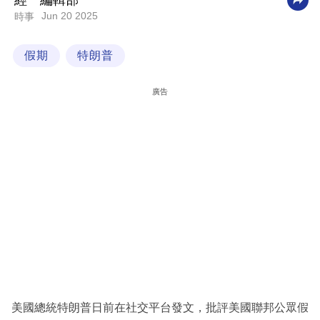
經一編輯部
Jun 20 2025
時事
科
技
假期
特朗普
職
場
廣告
生
活
時
事
專
欄
訂
閱
專
美國總統特朗普日前在社交平台發文，批評美國聯邦公眾假
區