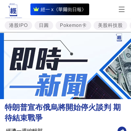
即
經一 x《華爾街日報》
時
財
港股IPO
日圓
Pokemon卡
美股科技股
經
專
題
投
資
樓
市
理
特朗普宣布俄烏將開始停火談判 期
財
待結束戰爭
商
業