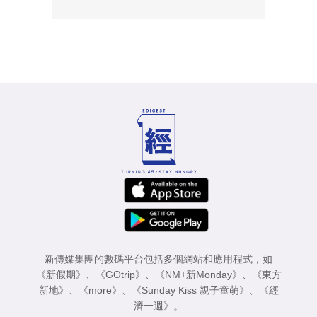
新傳媒集團的數碼平台包括多個網站和應用程式，如
《新假期》
、
《GOtrip》
、
《NM+新Monday》
、
《東方
新地》
、
《more》
、
《Sunday Kiss 親子童萌》
、
《經
濟一週》
。