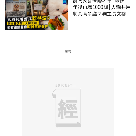
寵物友善餐廳名單│最快半
年後再增1000間│人狗共用
餐具惹爭議？狗主長文撐
「人狗共融」 卻有連鎖餐
廳即日煞停安排
廣告