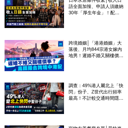
日本永居條件收緊│收入日
語全面加辣、申請人須繳納
30年「厚生年金」！配偶
申請快變慢 趕絕境外土豪
課金移居
跨境婚姻│「港港婚姻」大
落後、月均844宗港女嫁內
地男！遲婚不婚又關樓價
事？高鐵撮合跨境中港配
調查：49%港人屬北上「快
閃」份子、Z世代出行頻率
最高！不計較交通時間隱形
成本 跨境擁抱大灣區生活
圈