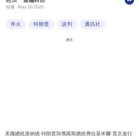
經濟一週編輯部
May 20 2025
時事
科
技
停火
特朗普
談判
通訊社
職
場
廣告
生
活
時
事
專
欄
訂
閱
專
美國總統唐納德·特朗普與俄羅斯總統弗拉基米爾·普京進行
區