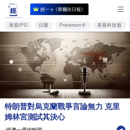
即
經一 x《華爾街日報》
時
財
港股IPO
日圓
Pokemon卡
美股科技股
經
專
題
投
資
樓
市
理
特朗普對烏克蘭戰爭言論無力 克里
財
姆林宮測試其決心
商
業