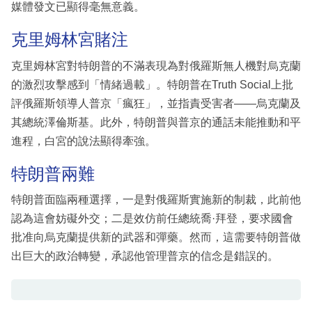
媒體發文已顯得毫無意義。
克里姆林宮賭注
克里姆林宮對特朗普的不滿表現為對俄羅斯無人機對烏克蘭
的激烈攻擊感到「情緒過載」。特朗普在Truth Social上批
評俄羅斯領導人普京「瘋狂」，並指責受害者——烏克蘭及
其總統澤倫斯基。此外，特朗普與普京的通話未能推動和平
進程，白宮的說法顯得牽強。
特朗普兩難
特朗普面臨兩種選擇，一是對俄羅斯實施新的制裁，此前他
認為這會妨礙外交；二是效仿前任總統喬·拜登，要求國會
批准向烏克蘭提供新的武器和彈藥。然而，這需要特朗普做
出巨大的政治轉變，承認他管理普京的信念是錯誤的。