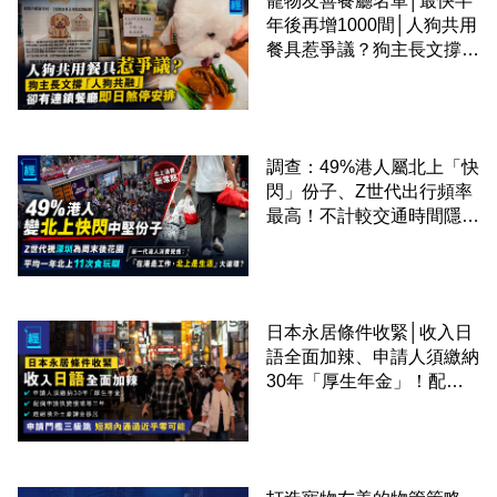
寵物友善餐廳名單│最快半
年後再增1000間│人狗共用
餐具惹爭議？狗主長文撐
「人狗共融」 卻有連鎖餐
廳即日煞停安排
調查：49%港人屬北上「快
閃」份子、Z世代出行頻率
最高！不計較交通時間隱形
成本 跨境擁抱大灣區生活
圈
日本永居條件收緊│收入日
語全面加辣、申請人須繳納
30年「厚生年金」！配偶
申請快變慢 趕絕境外土豪
課金移居