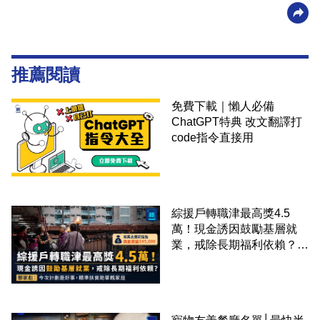
推薦閱讀
免費下載｜懶人必備
ChatGPT特典 改文翻譯打
code指令直接用
綜援戶轉職津最高獎4.5
萬！現金誘因鼓勵基層就
業，戒除長期福利依賴？鄧
家彪：今次計劃是好事，精
準扶貧助單親家庭