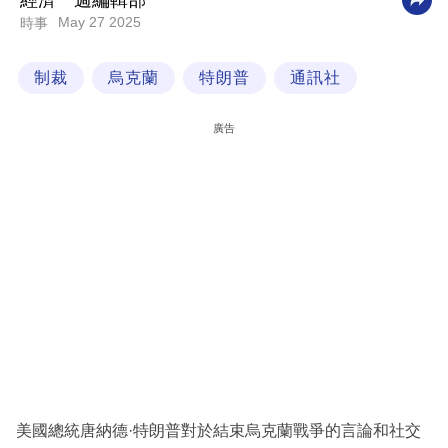
經濟一週編輯部
May 27 2025
時事
科
技
制裁
烏克蘭
特朗普
通訊社
職
場
廣告
生
活
時
事
專
欄
訂
閱
專
美國總統唐納德·特朗普對於結束烏克蘭戰爭的言論和社交
區