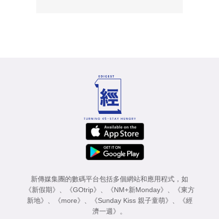
新傳媒集團的數碼平台包括多個網站和應用程式，如
《新假期》
、
《GOtrip》
、
《NM+新Monday》
、
《東方
新地》
、
《more》
、
《Sunday Kiss 親子童萌》
、
《經
濟一週》
。