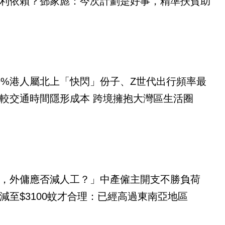
利依賴？鄧家彪：今次計劃是好事，精準扶貧助
9%港人屬北上「快閃」份子、Z世代出行頻率最
較交通時間隱形成本 跨境擁抱大灣區生活圈
，外傭應否減人工？」中產僱主開支不勝負荷
減至$3100蚊才合理：已經高過東南亞地區