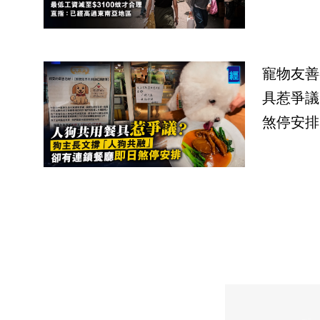
寵物友善
具惹爭議
煞停安排