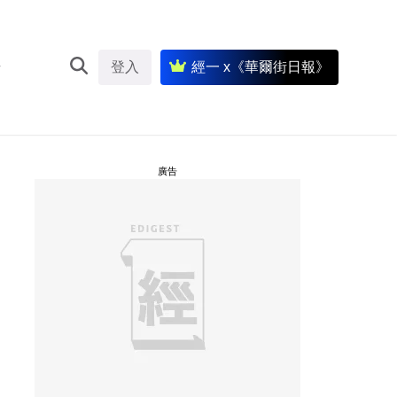
登入
經一 x《華爾街日報》
廣告