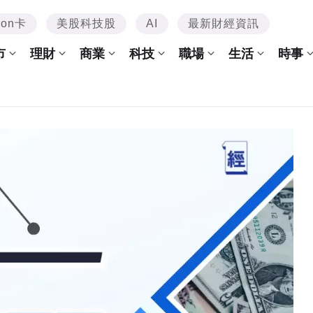
mon卡
美股科技股
AI
最新財經資訊
市
理財
商業
科技
職場
生活
時事