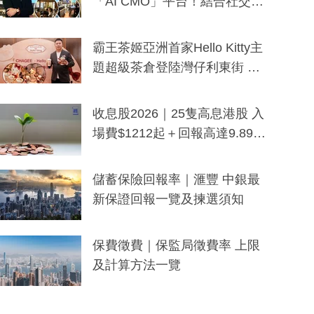
「AI CMO」平台！結合社交聆
聽與廣東話大模型 助中小企數
分鐘生成「貼地」宣傳短片
霸王茶姬亞洲首家Hello Kitty主
題超級茶倉登陸灣仔利東街 推
出首創「伯爵紅茶色」Hello Kitt
y及香港限定特調系列
收息股2026｜25隻高息港股 入
場費$1212起＋回報高達9.89
厘！持續更新
儲蓄保險回報率｜滙豐 中銀最
新保證回報一覽及揀選須知
保費徵費｜保監局徵費率 上限
及計算方法一覽