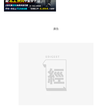
成本 跨境擁抱大灣區生活
圈
廣告