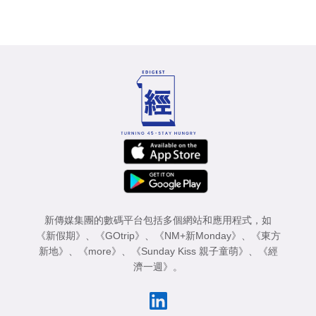
新傳媒集團的數碼平台包括多個網站和應用程式，如
《新假期》
、
《GOtrip》
、
《NM+新Monday》
、
《東方
新地》
、
《more》
、
《Sunday Kiss 親子童萌》
、
《經
濟一週》
。