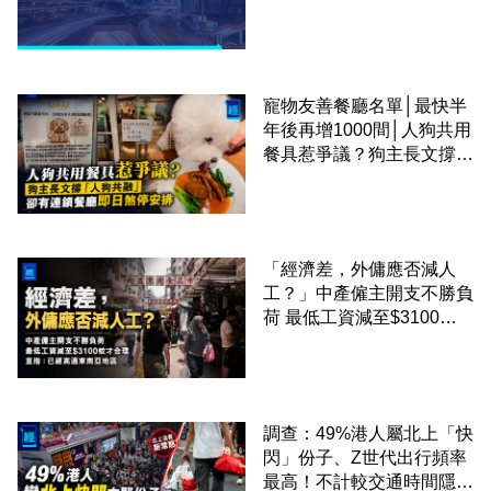
寵物友善餐廳名單│最快半
年後再增1000間│人狗共用
餐具惹爭議？狗主長文撐
「人狗共融」 卻有連鎖餐
廳即日煞停安排
「經濟差，外傭應否減人
工？」中產僱主開支不勝負
荷 最低工資減至$3100蚊
才合理：已經高過東南亞地
區
調查：49%港人屬北上「快
閃」份子、Z世代出行頻率
最高！不計較交通時間隱形