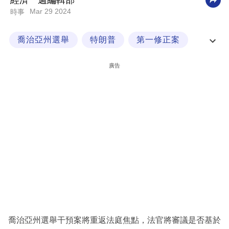
經濟一週編輯部
Mar 29 2024
時事
科
技
喬治亞州選舉
特朗普
第一修正案
職
通訊社
場
廣告
生
活
時
事
專
欄
訂
閱
專
喬治亞州選舉干預案將重返法庭焦點，法官將審議是否基於
區