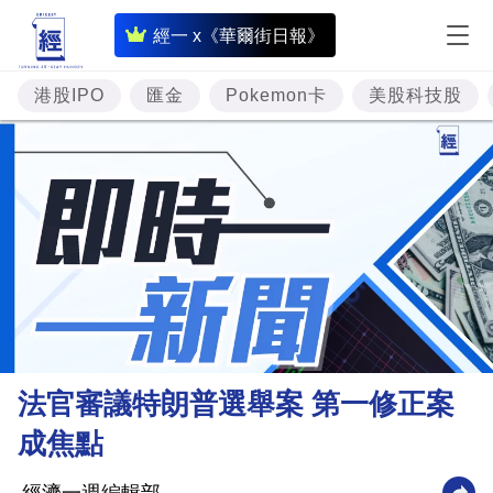
即
經一 x《華爾街日報》
時
財
港股IPO
匯金
Pokemon卡
美股科技股
經
專
題
投
資
樓
市
理
法官審議特朗普選舉案 第一修正案
財
成焦點
商
業