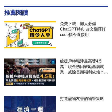
推薦閱讀
免費下載｜懶人必備
ChatGPT特典 改文翻譯打
code指令直接用
綜援戶轉職津最高獎4.5
萬！現金誘因鼓勵基層就
業，戒除長期福利依賴？鄧
家彪：今次計劃是好事，精
準扶貧助單親家庭
打造寵物友善的物管策略