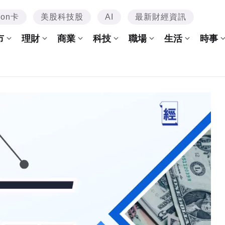
mon卡
美股科技股
AI
最新財經資訊
市
理財
商業
科技
職場
生活
時事