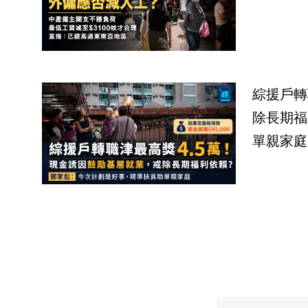
綜援戶轉
除長期福
單親家庭