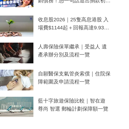
銷債務！憑一句話道出捐款初
衷：加州26萬人接獲免債通知、
一度被誤當詐騙手段
收息股2026｜25隻高息港股 入
場費$1144起＋回報高達9.93
厘！持續更新
人壽保險保單繼承｜受益人 遺
產承辦分別及流程一覽
自願醫保支氣管炎索償｜住院保
障範圍及申請流程一覽
藍十字旅遊保險比較｜智在遊
尊尚 智選 郵輪計劃保障額一覽