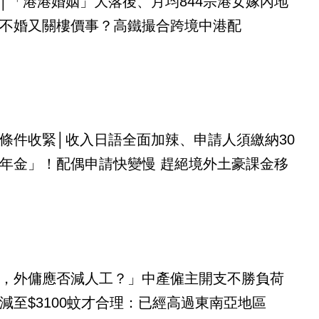
│「港港婚姻」大落後、月均844宗港女嫁內地
不婚又關樓價事？高鐵撮合跨境中港配
條件收緊│收入日語全面加辣、申請人須繳納30
年金」！配偶申請快變慢 趕絕境外土豪課金移
，外傭應否減人工？」中產僱主開支不勝負荷
減至$3100蚊才合理：已經高過東南亞地區