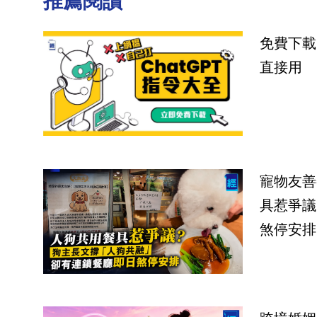
推薦閱讀
免費下載
直接用
寵物友善
具惹爭議
煞停安排