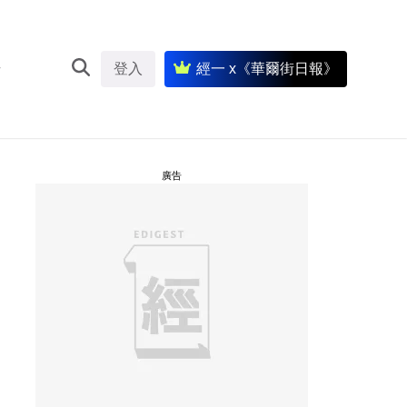
登入
經一 x《華爾街日報》
廣告