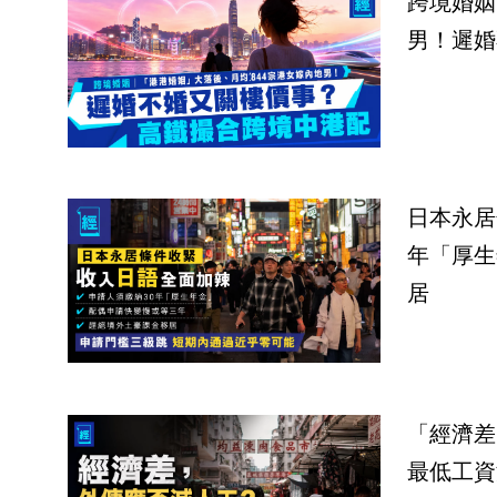
跨境婚姻
男！遲婚
日本永居
年「厚生
居
「經濟差
最低工資