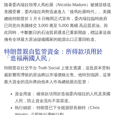
隨著委內瑞拉領導人馬杜羅（Nicolás Maduro）被捕並移送
美國受審，委內瑞拉局勢迅速進入「後馬杜羅時代」。美國
總統特朗普於 1 月 6 日晚間正式宣布，委內瑞拉臨時政府
已同意向美國移交 3,000 萬至 5,000 萬桶 高品質原油。與
此同時，中斷數日的石油貿易通道已重新開啟，標誌著這個
擁有全球最大原油儲備國家的能源出口正重回軌道。
特朗普親自監管資金：所得款項用於
「造福兩國人民」
特朗普在社交平台 Truth Social 上發文透露，這批原本受制
裁影響而滯留的原油將以市場價格出售。他特別強調，這筆
龐大資金的流向將由他本人作為總統親自監督：
資金用途： 確保款項用於造福委內瑞拉的人民及美國
人民，防止資金流向不當渠道。
執行細節： 特朗普已下令能源部長賴特（Chris
Wright）立即執行運輸計劃。