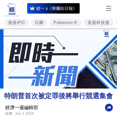
即
經一 x《華爾街日報》
時
財
港股IPO
日圓
Pokemon卡
美股科技股
經
專
題
投
資
樓
市
理
特朗普首次被定罪後將舉行競選集會
財
商
經濟一週編輯部
Jun 1 2024
時事
業