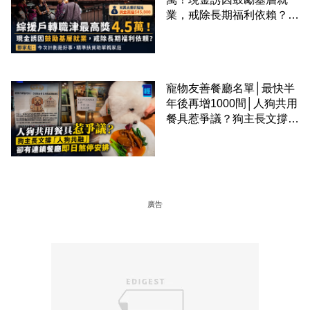
業，戒除長期福利依賴？鄧
家彪：今次計劃是好事，精
準扶貧助單親家庭
寵物友善餐廳名單│最快半
年後再增1000間│人狗共用
餐具惹爭議？狗主長文撐
「人狗共融」 卻有連鎖餐
廳即日煞停安排
廣告