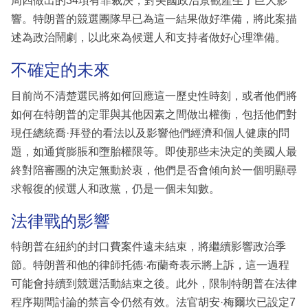
周四做出的34項有罪裁決，對美國政治景觀產生了巨大影
響。特朗普的競選團隊早已為這一結果做好準備，將此案描
述為政治鬧劇，以此來為候選人和支持者做好心理準備。
不確定的未來
目前尚不清楚選民將如何回應這一歷史性時刻，或者他們將
如何在特朗普的定罪與其他因素之間做出權衡，包括他們對
現任總統喬·拜登的看法以及影響他們經濟和個人健康的問
題，如通貨膨脹和墮胎權限等。即使那些未決定的美國人最
終對陪審團的決定無動於衷，他們是否會傾向於一個明顯尋
求報復的候選人和政黨，仍是一個未知數。
法律戰的影響
特朗普在紐約的封口費案件遠未結束，將繼續影響政治季
節。特朗普和他的律師托德·布蘭奇表示將上訴，這一過程
可能會持續到競選活動結束之後。此外，限制特朗普在法律
程序期間討論的禁言令仍然有效。法官胡安·梅爾坎已設定7