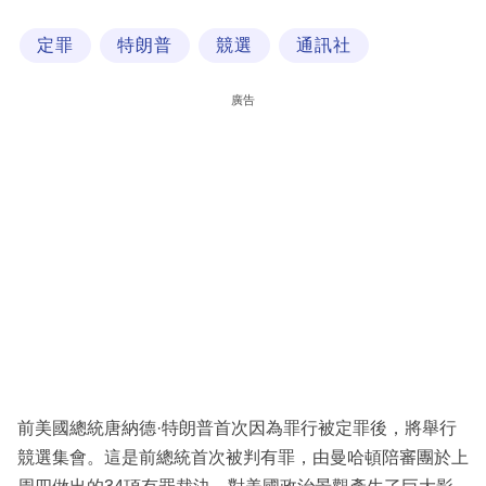
科
定罪
特朗普
競選
通訊社
技
職
廣告
場
生
活
時
事
專
欄
訂
閱
前美國總統唐納德·特朗普首次因為罪行被定罪後，將舉行
專
競選集會。這是前總統首次被判有罪，由曼哈頓陪審團於上
區