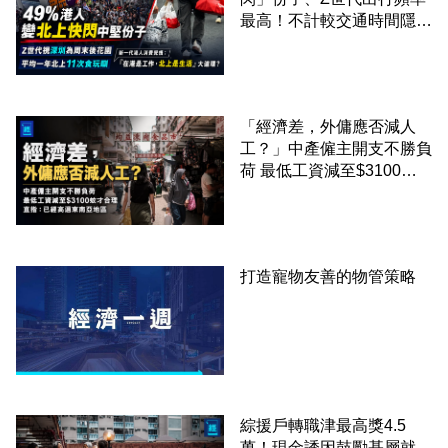
最高！不計較交通時間隱形
成本 跨境擁抱大灣區生活
圈
「經濟差，外傭應否減人
工？」中產僱主開支不勝負
荷 最低工資減至$3100蚊
才合理：已經高過東南亞地
區
打造寵物友善的物管策略
綜援戶轉職津最高獎4.5
萬！現金誘因鼓勵基層就