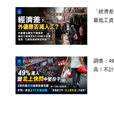
「經濟差
最低工資
調查：4
高！不計