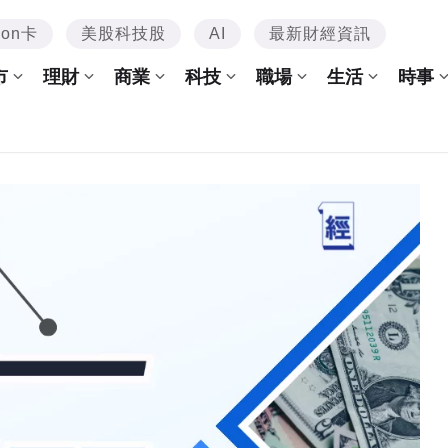
mon卡
美股科技股
AI
最新財經資訊
市
理財
商業
科技
職場
生活
時事