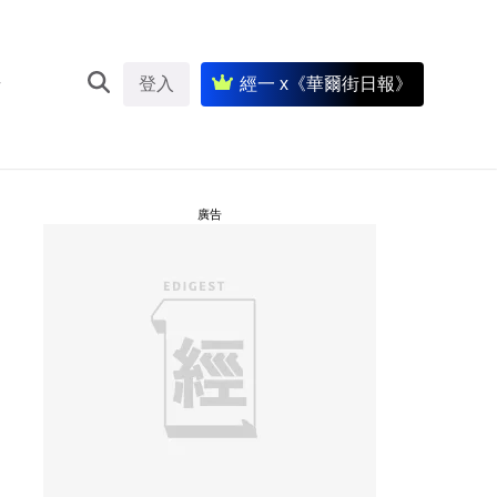
登入
經一 x《華爾街日報》
廣告