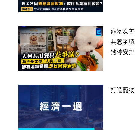
寵物友善
具惹爭議
煞停安排
打造寵物