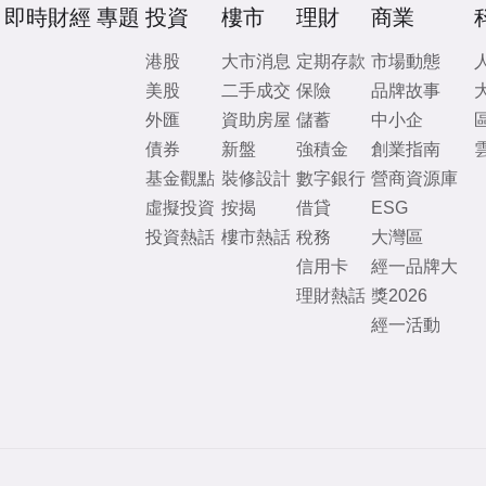
即時財經
專題
投資
樓市
理財
商業
港股
大市消息
定期存款
市場動態
美股
二手成交
保險
品牌故事
外匯
資助房屋
儲蓄
中小企
債券
新盤
強積金
創業指南
基金觀點
裝修設計
數字銀行
營商資源庫
虛擬投資
按揭
借貸
ESG
投資熱話
樓市熱話
稅務
大灣區
信用卡
經一品牌大
理財熱話
獎2026
經一活動