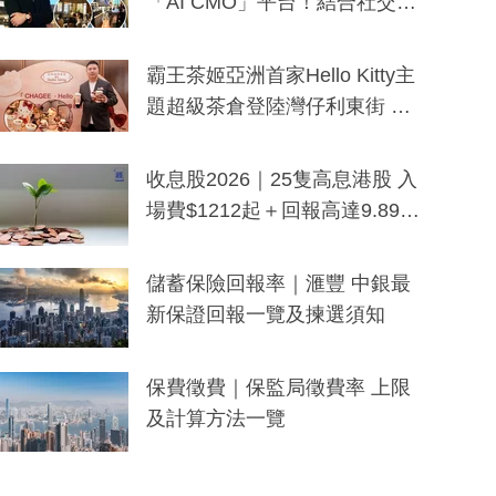
「AI CMO」平台！結合社交聆
聽與廣東話大模型 助中小企數
分鐘生成「貼地」宣傳短片
霸王茶姬亞洲首家Hello Kitty主
題超級茶倉登陸灣仔利東街 推
出首創「伯爵紅茶色」Hello Kitt
y及香港限定特調系列
收息股2026｜25隻高息港股 入
場費$1212起＋回報高達9.89
厘！持續更新
儲蓄保險回報率｜滙豐 中銀最
新保證回報一覽及揀選須知
保費徵費｜保監局徵費率 上限
及計算方法一覽