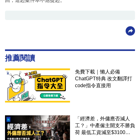
回，這起案件本不應提起。
推薦閱讀
免費下載｜懶人必備
ChatGPT特典 改文翻譯打
code指令直接用
「經濟差，外傭應否減人
工？」中產僱主開支不勝負
荷 最低工資減至$3100蚊
才合理：已經高過東南亞地