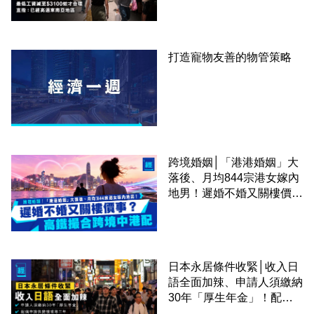
區
打造寵物友善的物管策略
跨境婚姻│「港港婚姻」大
落後、月均844宗港女嫁內
地男！遲婚不婚又關樓價
事？高鐵撮合跨境中港配
日本永居條件收緊│收入日
語全面加辣、申請人須繳納
30年「厚生年金」！配偶
申請快變慢 趕絕境外土豪