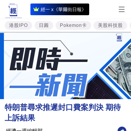
即
經一 x《華爾街日報》
時
財
港股IPO
日圓
Pokemon卡
美股科技股
經
專
題
投
資
樓
市
理
特朗普尋求推遲封口費案判決 期待
財
上訴結果
商
業