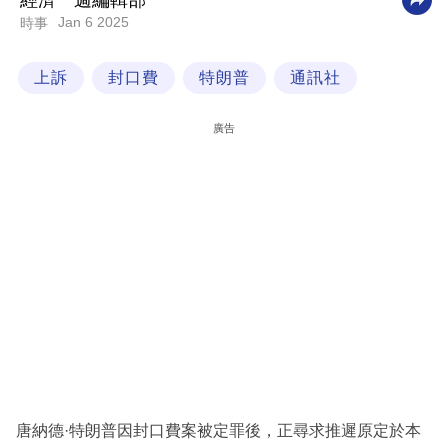
經濟一週編輯部
Jan 6 2025
時事
科
技
上訴
封口費
特朗普
通訊社
職
場
廣告
生
活
時
事
專
欄
訂
閱
專
唐納德·特朗普因封口費案被定罪後，正尋求推遲原定於本
區