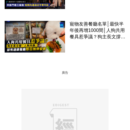
課金移居
寵物友善餐廳名單│最快半
年後再增1000間│人狗共用
餐具惹爭議？狗主長文撐
「人狗共融」 卻有連鎖餐
廳即日煞停安排
廣告