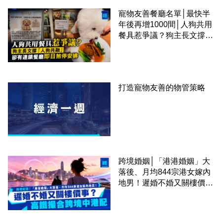
寵物友善餐廳名單│最快半
年後再增1000間│人狗共用
餐具惹爭議？狗主長文撐
「人狗共融」 卻有連鎖餐
廳即日煞停安排
打造寵物友善的物管策略
跨境婚姻│「港港婚姻」大
落後、月均844宗港女嫁內
地男！遲婚不婚又關樓價
事？高鐵撮合跨境中港配