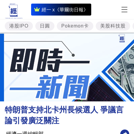
即
經一 x《華爾街日報》
時
財
港股IPO
日圓
Pokemon卡
美股科技股
經
專
題
投
資
樓
市
理
特朗普支持北卡州長候選人 爭議言
財
論引發廣泛關注
商
業