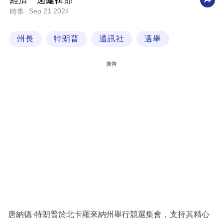
經濟一週編輯部
Sep 21 2024
時事
科
技
州長
特朗普
通訊社
選舉
職
場
廣告
生
活
時
事
專
欄
訂
閱
專
唐納德·特朗普於北卡羅來納州舉行競選集會，支持其精心
區