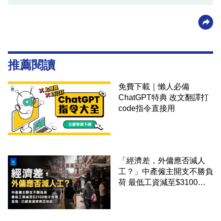
推薦閱讀
免費下載｜懶人必備
ChatGPT特典 改文翻譯打
code指令直接用
「經濟差，外傭應否減人
工？」中產僱主開支不勝負
荷 最低工資減至$3100蚊
才合理：已經高過東南亞地
區