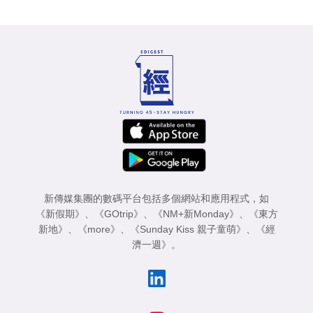
新傳媒集團的數碼平台包括多個網站和應用程式，如
《新假期》
、
《GOtrip》
、
《NM+新Monday》
、
《東方
新地》
、
《more》
、
《Sunday Kiss 親子童萌》
、
《經
濟一週》
。