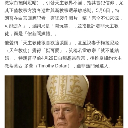
教宗白袍與冠帽），引發天主教界不滿，指其冒犯信仰，尤
其正值教宗方濟各逝世與新教宗選舉敏感期。5月6日，特
朗普在白宮回應記者，否認製作圖片，稱「完全不知來源，
可能是AI」，強調只是「開玩笑」，並指批評者非天主教
徒，而是「假新聞媒體」。
他聲稱「天主教徒很喜歡這張圖」，甚至說妻子梅拉尼婭
（天主教徒）覺得「挺可愛」，笑稱若當教宗「就不能結
婚」。特朗普早前4月29日自嘲想當教宗，後推舉紐約大主
教蒂莫西·多蘭（Timothy Dolan），雖非熱門候選人。