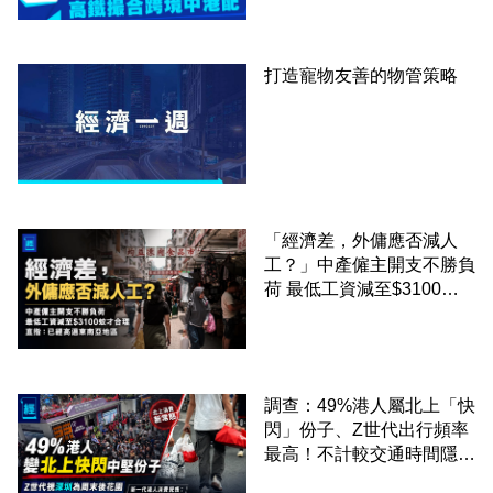
打造寵物友善的物管策略
「經濟差，外傭應否減人
工？」中產僱主開支不勝負
荷 最低工資減至$3100蚊
才合理：已經高過東南亞地
區
調查：49%港人屬北上「快
閃」份子、Z世代出行頻率
最高！不計較交通時間隱形
成本 跨境擁抱大灣區生活