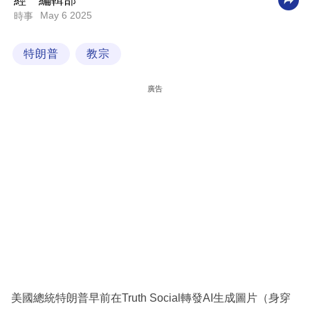
經一編輯部
May 6 2025
時事
科
技
特朗普
教宗
職
場
廣告
生
活
時
事
專
欄
訂
閱
專
美國總統特朗普早前在Truth Social轉發AI生成圖片（身穿
區