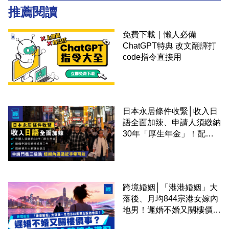
推薦閱讀
免費下載｜懶人必備
ChatGPT特典 改文翻譯打
code指令直接用
日本永居條件收緊│收入日
語全面加辣、申請人須繳納
30年「厚生年金」！配偶
申請快變慢 趕絕境外土豪
課金移居
跨境婚姻│「港港婚姻」大
落後、月均844宗港女嫁內
地男！遲婚不婚又關樓價
事？高鐵撮合跨境中港配