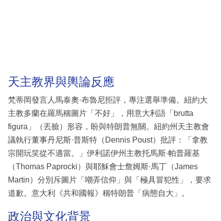
天主教界與輿論反應
梵蒂岡發言人馬泰奧·布魯尼拒評，專注選舉準備。紐約大
主教多蘭在羅馬稱圖片「不好」，用意大利語「brutta
figura」（丟臉）形容，盼與特朗普無關。紐約州天主教會
議執行董事丹尼斯·普斯特（Dennis Poust）批評：「拿教
宗開玩笑從不適當。」伊利諾伊州主教托馬斯·帕普羅基
（Thomas Paprocki）與耶穌會士詹姆斯·馬丁（James
Martin）分別斥圖片「嘲弄信仰」與「極具冒犯性」，要求
道歉。意大利《共和國報》稱特朗普「病態自大」。
政治與文化背景