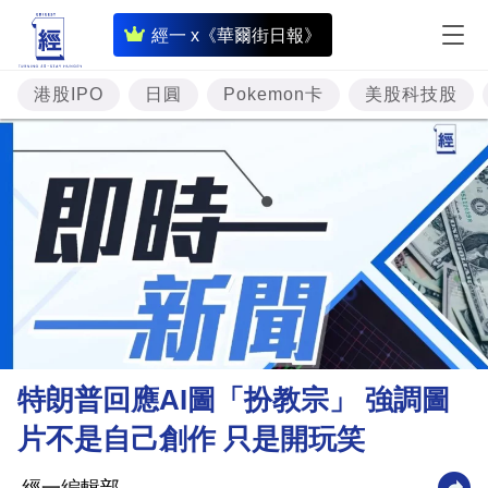
即
經一 x《華爾街日報》
時
財
港股IPO
日圓
Pokemon卡
美股科技股
經
專
題
投
資
樓
市
理
特朗普回應AI圖「扮教宗」 強調圖
財
片不是自己創作 只是開玩笑
商
業