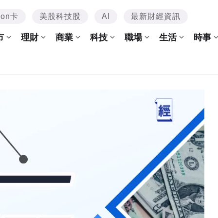
mon卡
美股科技股
AI
最新財經資訊
市
理財
商業
科技
職場
生活
時事