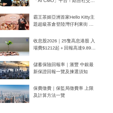
「AI CMO」平台！結合社交聆
聽與廣東話大模型 助中小企數
分鐘生成「貼地」宣傳短片
霸王茶姬亞洲首家Hello Kitty主
題超級茶倉登陸灣仔利東街 推
出首創「伯爵紅茶色」Hello Kitt
y及香港限定特調系列
收息股2026｜25隻高息港股 入
場費$1212起＋回報高達9.89
厘！持續更新
儲蓄保險回報率｜滙豐 中銀最
新保證回報一覽及揀選須知
保費徵費｜保監局徵費率 上限
及計算方法一覽