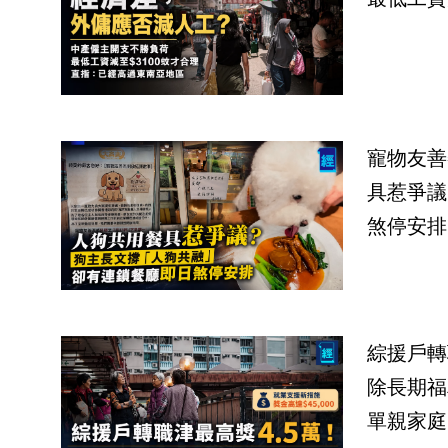
寵物友善
具惹爭議
煞停安排
綜援戶轉
除長期福
單親家庭