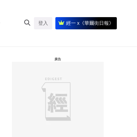
登入
經一 x《華爾街日報》
廣告