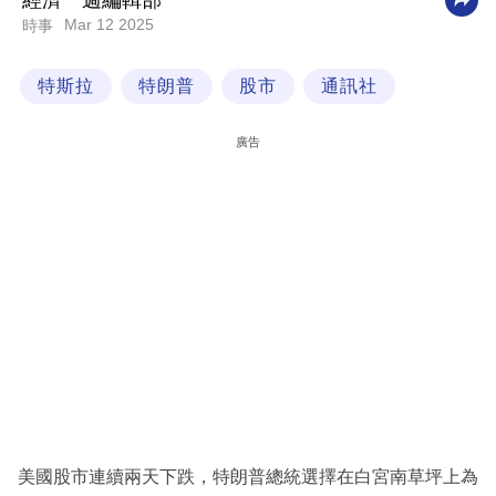
經濟一週編輯部
Mar 12 2025
時事
科
技
特斯拉
特朗普
股市
通訊社
職
場
廣告
生
活
時
事
專
欄
訂
閱
專
美國股市連續兩天下跌，特朗普總統選擇在白宮南草坪上為
區