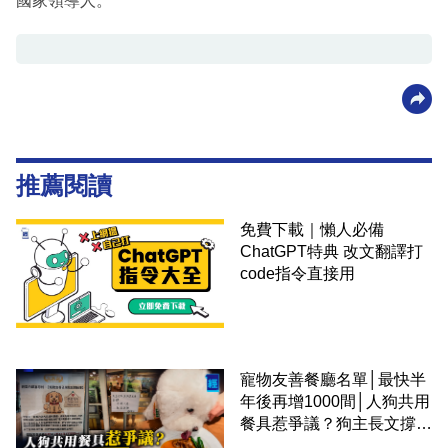
國家領導人。
推薦閱讀
免費下載｜懶人必備
ChatGPT特典 改文翻譯打
code指令直接用
寵物友善餐廳名單│最快半
年後再增1000間│人狗共用
餐具惹爭議？狗主長文撐
「人狗共融」 卻有連鎖餐