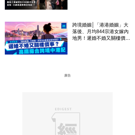
區
跨境婚姻│「港港婚姻」大
落後、月均844宗港女嫁內
地男！遲婚不婚又關樓價
事？高鐵撮合跨境中港配
廣告