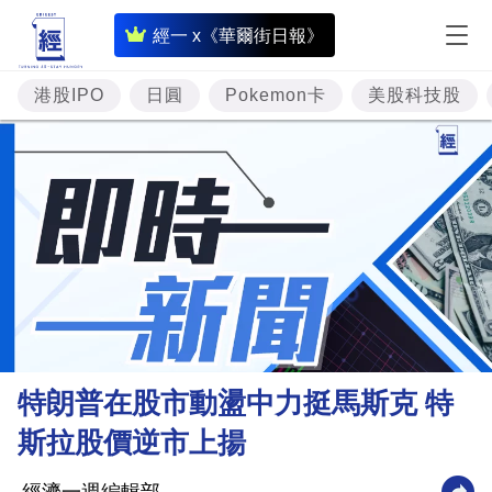
即
經一 x《華爾街日報》
時
財
港股IPO
日圓
Pokemon卡
美股科技股
經
專
題
投
資
樓
市
理
特朗普在股市動盪中力挺馬斯克 特
財
斯拉股價逆市上揚
商
業