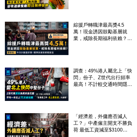
廳即日煞停安排
綜援戶轉職津最高獎4.5
萬！現金誘因鼓勵基層就
業，戒除長期福利依賴？鄧
家彪：今次計劃是好事，精
準扶貧助單親家庭
調查：49%港人屬北上「快
閃」份子、Z世代出行頻率
最高！不計較交通時間隱形
成本 跨境擁抱大灣區生活
圈
「經濟差，外傭應否減人
工？」中產僱主開支不勝負
荷 最低工資減至$3100蚊
才合理：已經高過東南亞地