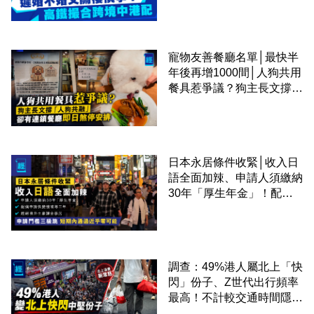
寵物友善餐廳名單│最快半
年後再增1000間│人狗共用
餐具惹爭議？狗主長文撐
「人狗共融」 卻有連鎖餐
廳即日煞停安排
日本永居條件收緊│收入日
語全面加辣、申請人須繳納
30年「厚生年金」！配偶
申請快變慢 趕絕境外土豪
課金移居
調查：49%港人屬北上「快
閃」份子、Z世代出行頻率
最高！不計較交通時間隱形
成本 跨境擁抱大灣區生活