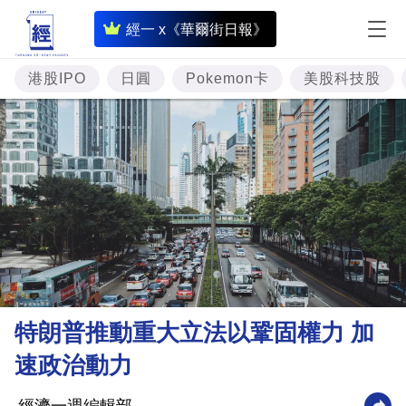
即
經一 x《華爾街日報》
時
財
港股IPO
日圓
Pokemon卡
美股科技股
經
專
題
投
資
樓
市
理
特朗普推動重大立法以鞏固權力 加
財
速政治動力
商
業