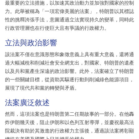
最重要的立法措施，以加速其政治動力並加強對國家的控制
力。此舉被稱為「一項宏偉美麗的法案」，特朗普以其標誌
性的挑釋誇張手法，意圖通過立法實現持久的變革，同時此
行政管理層也在行使巨大且有爭議的行政權力。
立法與政治影響
該法案不僅在意識形態和象徵意義上具有重大意義，還將通
過大幅減稅和削減社會安全網支出，對國家、特朗普的遺產
以及共和黨產生深遠的政治影響。此外，法案確立了特朗普
的一些關鍵目標，從資助其驅逐行動到削減綠色能源項目，
展現了現代共和黨的轉變與矛盾。
法案廣泛敘述
然而，這項法案也是特朗普第二任期故事的一部分。在他轟
炸伊朗幾天後，阻止伊朗和以色列互射導彈，並慶祝最高法
院裁決有助於其激進的行政權力主張後，通過該法案將彰顯