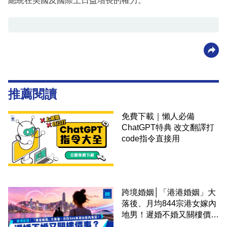
總統在美國及國際上日益增長的權力。
推薦閱讀
免費下載｜懶人必備
ChatGPT特典 改文翻譯打
code指令直接用
跨境婚姻│「港港婚姻」大
落後、月均844宗港女嫁內
地男！遲婚不婚又關樓價
事？高鐵撮合跨境中港配