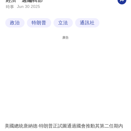
經濟一週編輯部
Jun 30 2025
時事
科
技
政治
特朗普
立法
通訊社
職
場
廣告
生
活
時
事
專
欄
訂
閱
專
美國總統唐納德·特朗普正試圖通過國會推動其第二任期內
區