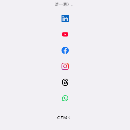
濟一週》
。