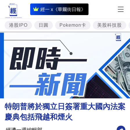
即
經一 x《華爾街日報》
時
財
港股IPO
日圓
Pokemon卡
美股科技股
經
專
題
投
資
樓
市
理
特朗普將於獨立日簽署重大國內法案
財
慶典包括飛越和煙火
商
業