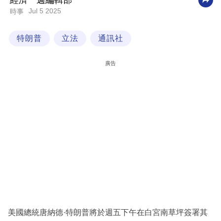
經濟一週編輯部
Jul 5 2025
時事
科
技
特朗普
立法
通訊社
職
場
廣告
生
活
時
事
專
欄
訂
閱
專
美國總統唐納德·特朗普將於週五下午在白宮南草坪簽署其
區