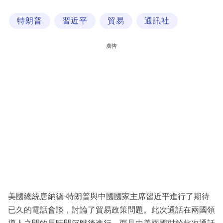
科
特朗普
習近平
貿易
通訊社
技
職
廣告
場
生
活
時
事
專
欄
訂
閱
美國總統唐納德·特朗普與中國國家主席習近平進行了期待
專
已久的電話會談，討論了貿易政策問題。此次通話在兩國領
區