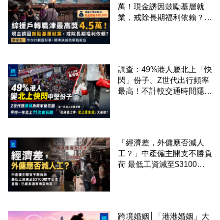
萬！現金誘因鼓勵基層就
業，戒除長期福利依賴？鄧
家彪：今次計劃是好事，精
準扶貧助單親家庭
調查：49%港人屬北上「快
閃」份子、Z世代出行頻率
最高！不計較交通時間隱形
成本 跨境擁抱大灣區生活
圈
「經濟差，外傭應否減人
工？」中產僱主開支不勝負
荷 最低工資減至$3100蚊
才合理：已經高過東南亞地
區
跨境婚姻│「港港婚姻」大