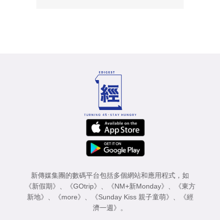
新傳媒集團的數碼平台包括多個網站和應用程式，如
《新假期》
、
《GOtrip》
、
《NM+新Monday》
、
《東方
新地》
、
《more》
、
《Sunday Kiss 親子童萌》
、
《經
濟一週》
。