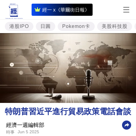
即
經一 x《華爾街日報》
時
財
港股IPO
日圓
Pokemon卡
美股科技股
經
專
題
投
資
樓
市
理
特朗普習近平進行貿易政策電話會談
財
商
經濟一週編輯部
Jun 5 2025
時事
業