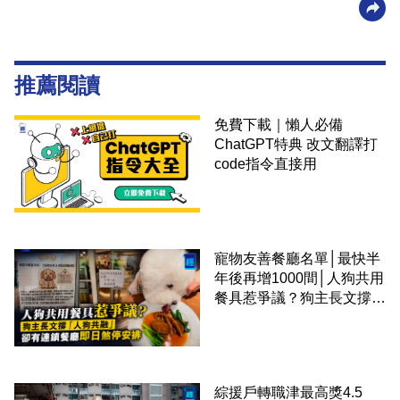
推薦閱讀
免費下載｜懶人必備
ChatGPT特典 改文翻譯打
code指令直接用
寵物友善餐廳名單│最快半
年後再增1000間│人狗共用
餐具惹爭議？狗主長文撐
「人狗共融」 卻有連鎖餐
廳即日煞停安排
綜援戶轉職津最高獎4.5