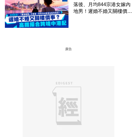
落後、月均844宗港女嫁內
地男！遲婚不婚又關樓價
事？高鐵撮合跨境中港配
廣告