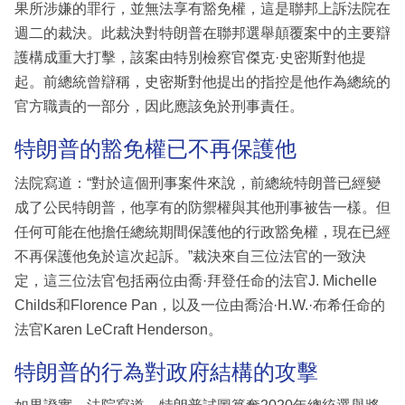
果所涉嫌的罪行，並無法享有豁免權，這是聯邦上訴法院在
週二的裁決。此裁決對特朗普在聯邦選舉顛覆案中的主要辯
護構成重大打擊，該案由特別檢察官傑克·史密斯對他提
起。前總統曾辯稱，史密斯對他提出的指控是他作為總統的
官方職責的一部分，因此應該免於刑事責任。
特朗普的豁免權已不再保護他
法院寫道：“對於這個刑事案件來說，前總統特朗普已經變
成了公民特朗普，他享有的防禦權與其他刑事被告一樣。但
任何可能在他擔任總統期間保護他的行政豁免權，現在已經
不再保護他免於這次起訴。”裁決來自三位法官的一致決
定，這三位法官包括兩位由喬·拜登任命的法官J. Michelle
Childs和Florence Pan，以及一位由喬治·H.W.·布希任命的
法官Karen LeCraft Henderson。
特朗普的行為對政府結構的攻擊