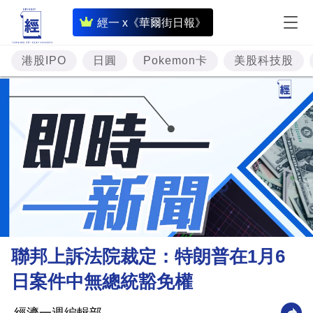
即
經一 x《華爾街日報》
時
財
港股IPO
日圓
Pokemon卡
美股科技股
經
專
題
投
資
樓
市
理
聯邦上訴法院裁定：特朗普在1月6
財
日案件中無總統豁免權
商
業