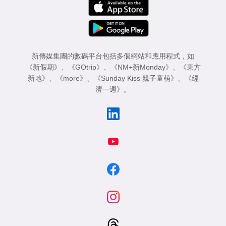
新傳媒集團的數碼平台包括多個網站和應用程式，如
《新假期》
、
《GOtrip》
、
《NM+新Monday》
、
《東方
新地》
、
《more》
、
《Sunday Kiss 親子童萌》
、
《經
濟一週》
。