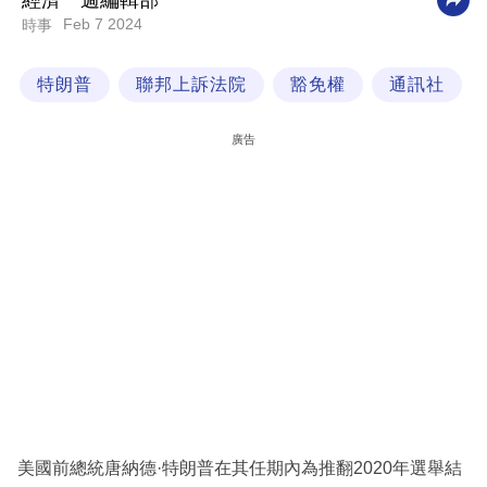
經濟一週編輯部
Feb 7 2024
時事
科
技
特朗普
聯邦上訴法院
豁免權
通訊社
職
場
廣告
生
活
時
事
專
欄
訂
閱
專
美國前總統唐納德·特朗普在其任期內為推翻2020年選舉結
區