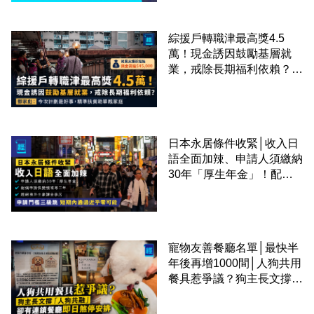
綜援戶轉職津最高獎4.5
萬！現金誘因鼓勵基層就
業，戒除長期福利依賴？鄧
家彪：今次計劃是好事，精
準扶貧助單親家庭
日本永居條件收緊│收入日
語全面加辣、申請人須繳納
30年「厚生年金」！配偶
申請快變慢 趕絕境外土豪
課金移居
寵物友善餐廳名單│最快半
年後再增1000間│人狗共用
餐具惹爭議？狗主長文撐
「人狗共融」 卻有連鎖餐
廳即日煞停安排