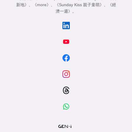
新地》
、
《more》
、
《Sunday Kiss 親子童萌》
、
《經
濟一週》
。