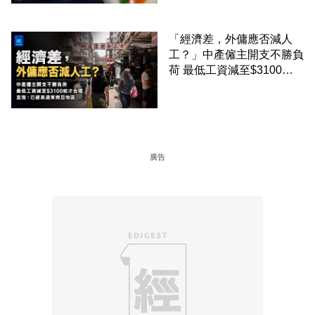
「經濟差，外傭應否減人
工？」中產僱主開支不勝負
荷 最低工資減至$3100蚊
才合理：已經高過東南亞地
區
廣告