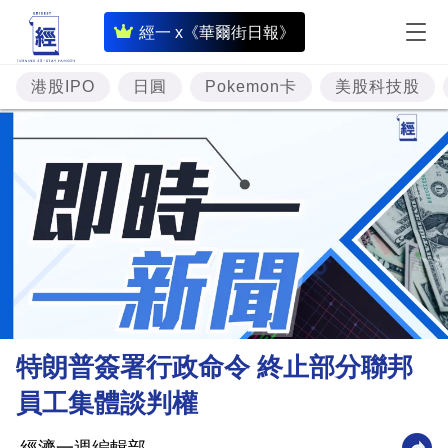
即
經一 x《華爾街日報》
時
財
港股IPO
日圓
Pokemon卡
美股科技股
經
專
題
投
資
樓
市
理
特朗普簽署行政命令 終止部分聯邦
財
員工集體談判權
商
業