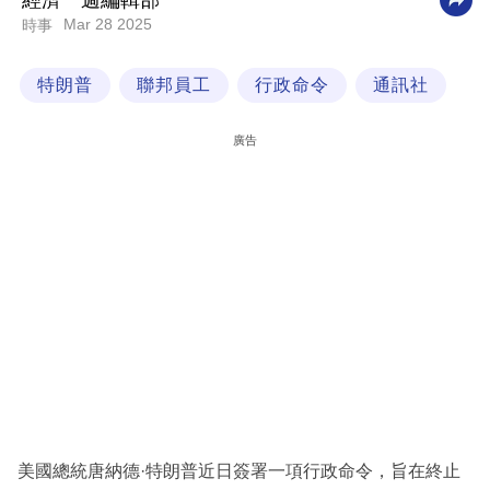
經濟一週編輯部
Mar 28 2025
時事
科
技
特朗普
聯邦員工
行政命令
通訊社
職
場
廣告
生
活
時
事
專
欄
訂
閱
專
美國總統唐納德·特朗普近日簽署一項行政命令，旨在終止
區