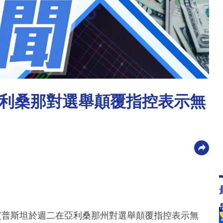
利桑那對選舉顛覆指控表示無
艾普斯坦於週二在亞利桑那州對選舉顛覆指控表示無