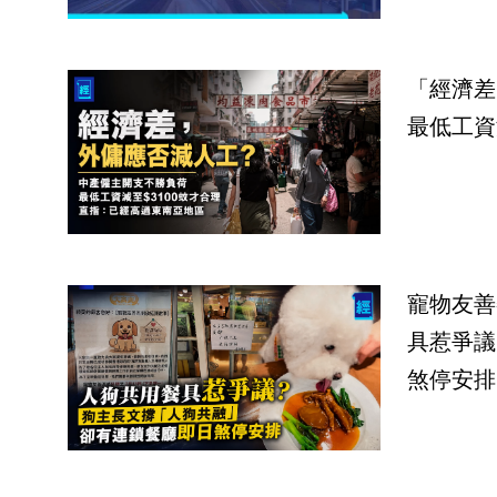
「經濟差
最低工資
寵物友善
具惹爭議
煞停安排