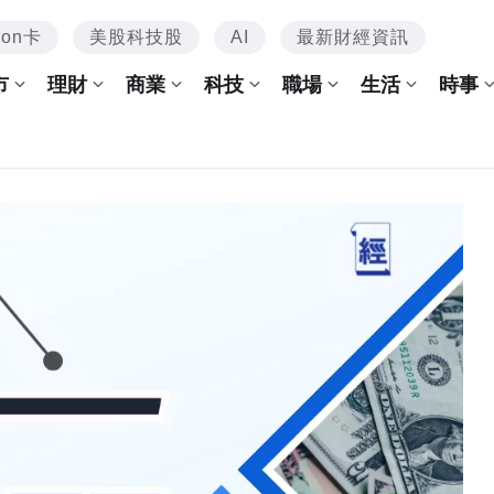
mon卡
美股科技股
AI
最新財經資訊
市
理財
商業
科技
職場
生活
時事