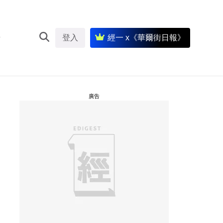
登入
經一 x《華爾街日報》
廣告