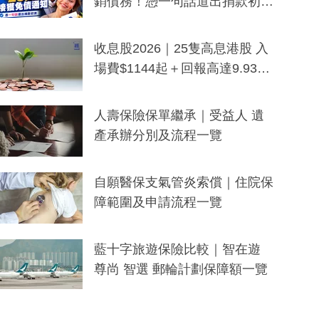
銷債務！憑一句話道出捐款初
衷：加州26萬人接獲免債通知、
一度被誤當詐騙手段
收息股2026｜25隻高息港股 入
場費$1144起＋回報高達9.93
厘！持續更新
人壽保險保單繼承｜受益人 遺
產承辦分別及流程一覽
自願醫保支氣管炎索償｜住院保
障範圍及申請流程一覽
藍十字旅遊保險比較｜智在遊
尊尚 智選 郵輪計劃保障額一覽