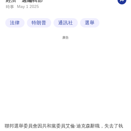
經濟一週編輯部
May 1 2025
時事
科
技
法律
特朗普
通訊社
選舉
職
場
廣告
生
活
時
事
專
欄
訂
閱
專
聯邦選舉委員會因共和黨委員艾倫·迪克森辭職，失去了執
區