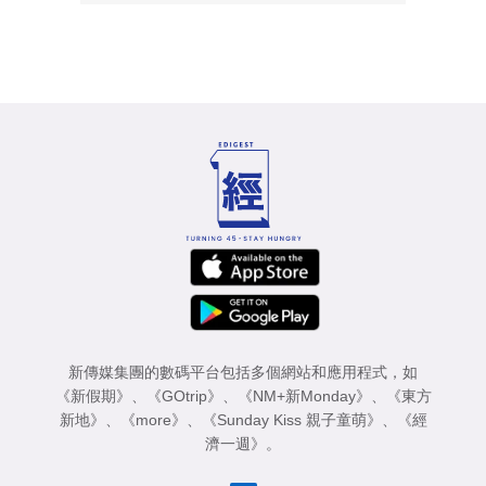
新傳媒集團的數碼平台包括多個網站和應用程式，如
《新假期》
、
《GOtrip》
、
《NM+新Monday》
、
《東方
新地》
、
《more》
、
《Sunday Kiss 親子童萌》
、
《經
濟一週》
。