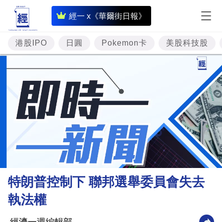
即
經一 x《華爾街日報》
時
財
港股IPO
日圓
Pokemon卡
美股科技股
經
專
題
投
資
樓
市
理
特朗普控制下 聯邦選舉委員會失去
財
執法權
商
業