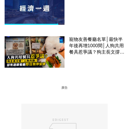
寵物友善餐廳名單│最快半
年後再增1000間│人狗共用
餐具惹爭議？狗主長文撐
「人狗共融」 卻有連鎖餐
廳即日煞停安排
廣告