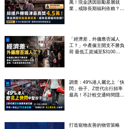
萬！現金誘因鼓勵基層就
業，戒除長期福利依賴？鄧
家彪：今次計劃是好事，精
準扶貧助單親家庭
「經濟差，外傭應否減人
工？」中產僱主開支不勝負
荷 最低工資減至$3100蚊
才合理：已經高過東南亞地
區
調查：49%港人屬北上「快
閃」份子、Z世代出行頻率
最高！不計較交通時間隱形
成本 跨境擁抱大灣區生活
圈
打造寵物友善的物管策略