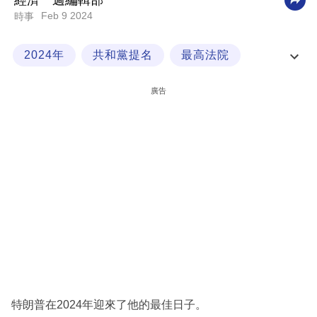
經濟一週編輯部
Feb 9 2024
時事
科
技
2024年
共和黨提名
最高法院
職
特朗普
場
廣告
生
活
時
事
專
欄
訂
閱
專
特朗普在2024年迎來了他的最佳日子。
區