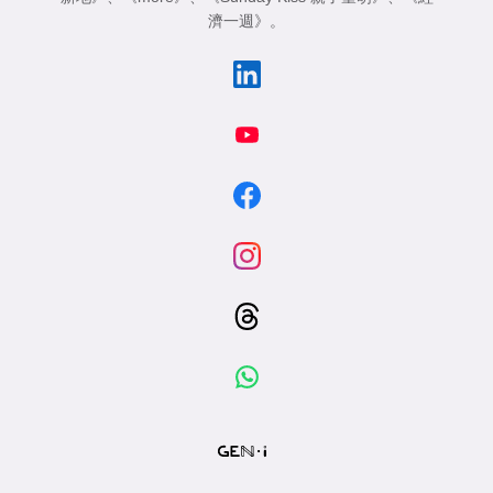
濟一週》
。