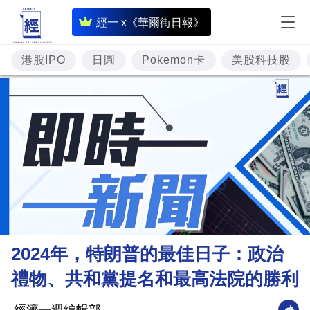
即
經一 x《華爾街日報》
時
財
港股IPO
日圓
Pokemon卡
美股科技股
經
專
題
投
資
樓
市
理
2024年，特朗普的最佳日子：政治
財
禮物、共和黨提名和最高法院的勝利
商
業