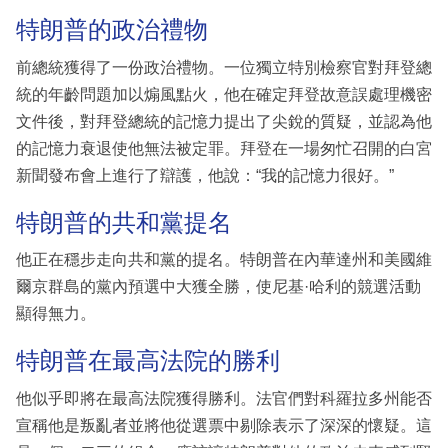
特朗普的政治禮物
前總統獲得了一份政治禮物。一位獨立特別檢察官對拜登總
統的年齡問題加以煽風點火，他在確定拜登故意誤處理機密
文件後，對拜登總統的記憶力提出了尖銳的質疑，並認為他
的記憶力衰退使他無法被定罪。拜登在一場匆忙召開的白宮
新聞發布會上進行了辯護，他說：“我的記憶力很好。”
特朗普的共和黨提名
他正在穩步走向共和黨的提名。特朗普在內華達州和美國維
爾京群島的黨內預選中大獲全勝，使尼基·哈利的競選活動
顯得無力。
特朗普在最高法院的勝利
他似乎即將在最高法院獲得勝利。法官們對科羅拉多州能否
宣稱他是叛亂者並將他從選票中剔除表示了深深的懷疑。這