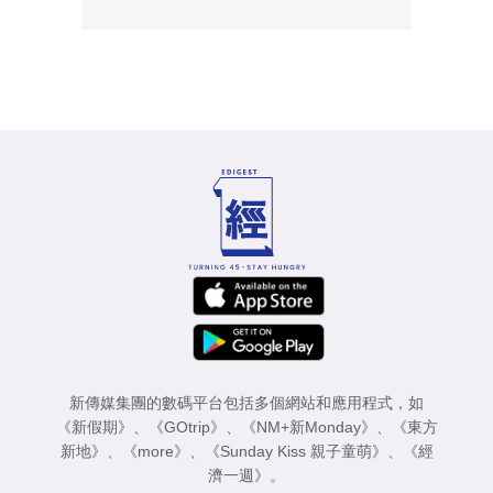
新傳媒集團的數碼平台包括多個網站和應用程式，如
《新假期》
、
《GOtrip》
、
《NM+新Monday》
、
《東方
新地》
、
《more》
、
《Sunday Kiss 親子童萌》
、
《經
濟一週》
。