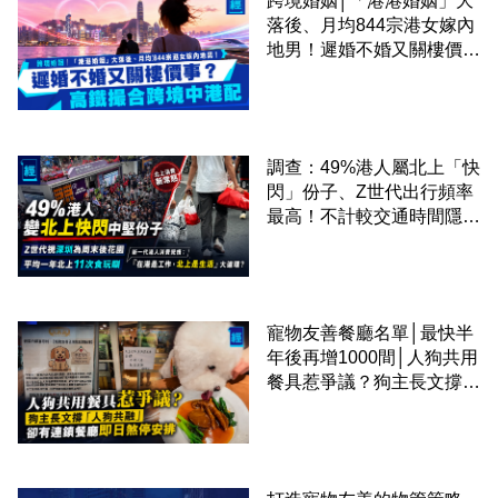
跨境婚姻│「港港婚姻」大
落後、月均844宗港女嫁內
地男！遲婚不婚又關樓價
事？高鐵撮合跨境中港配
調查：49%港人屬北上「快
閃」份子、Z世代出行頻率
最高！不計較交通時間隱形
成本 跨境擁抱大灣區生活
圈
寵物友善餐廳名單│最快半
年後再增1000間│人狗共用
餐具惹爭議？狗主長文撐
「人狗共融」 卻有連鎖餐
廳即日煞停安排