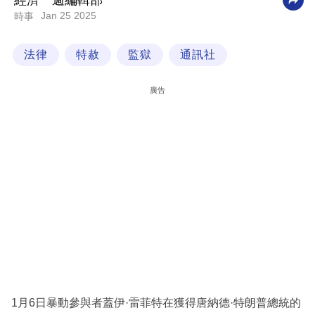
經濟一週編輯部
Jan 25 2025
時事
科
技
法律
特赦
監獄
通訊社
職
場
廣告
生
活
時
事
專
欄
訂
閱
專
1月6日暴動參與者蓋伊·雷菲特在獲得唐納德·特朗普總統的
區