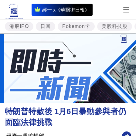
即
經一 x《華爾街日報》
時
財
港股IPO
日圓
Pokemon卡
美股科技股
經
專
題
投
資
樓
市
理
特朗普特赦後 1月6日暴動參與者仍
財
面臨法律挑戰
商
業