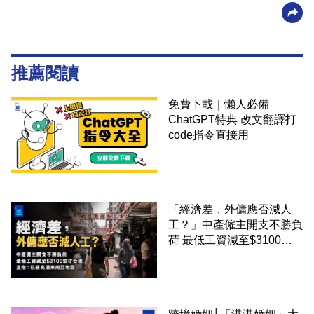
推薦閱讀
免費下載｜懶人必備
ChatGPT特典 改文翻譯打
code指令直接用
「經濟差，外傭應否減人
工？」中產僱主開支不勝負
荷 最低工資減至$3100蚊
才合理：已經高過東南亞地
區