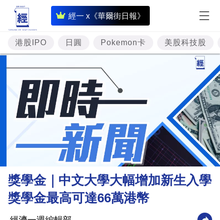
即
經一 x《華爾街日報》
時
財
港股IPO
日圓
Pokemon卡
美股科技股
經
專
題
投
資
樓
市
理
獎學金｜中文大學大幅增加新生入學
財
獎學金最高可達66萬港幣
商
業