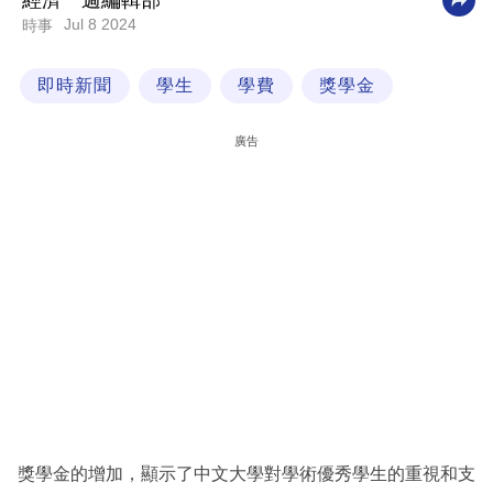
經濟一週編輯部
Jul 8 2024
時事
科
技
即時新聞
學生
學費
獎學金
職
場
廣告
生
活
時
事
專
欄
訂
閱
專
獎學金的增加，顯示了中文大學對學術優秀學生的重視和支
區