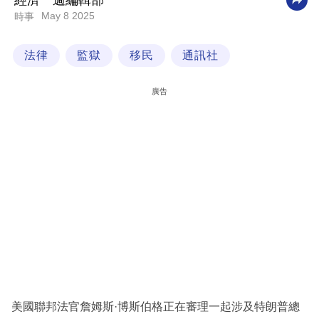
經濟一週編輯部
May 8 2025
時事
科
技
法律
監獄
移民
通訊社
職
場
廣告
生
活
時
事
專
欄
訂
閱
專
美國聯邦法官詹姆斯·博斯伯格正在審理一起涉及特朗普總
區