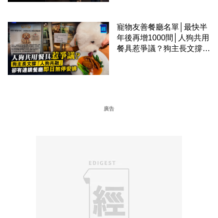
寵物友善餐廳名單│最快半
年後再增1000間│人狗共用
餐具惹爭議？狗主長文撐
「人狗共融」 卻有連鎖餐
廳即日煞停安排
廣告