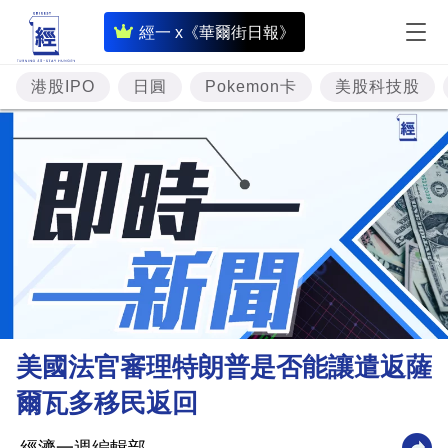
即
經一 x《華爾街日報》
時
財
港股IPO
日圓
Pokemon卡
美股科技股
經
專
題
投
資
樓
市
理
美國法官審理特朗普是否能讓遣返薩
財
爾瓦多移民返回
商
業