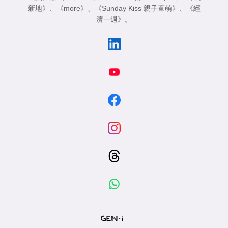
新地》
、
《more》
、
《Sunday Kiss 親子童萌》
、
《經
濟一週》
。