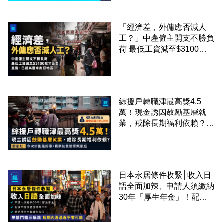
「經濟差，外傭應否減人
工？」中產僱主開支不勝負
荷 最低工資減至$3100蚊
才合理：已經高過東南亞地
區
綜援戶轉職津最高獎4.5
萬！現金誘因鼓勵基層就
業，戒除長期福利依賴？鄧
家彪：今次計劃是好事，精
準扶貧助單親家庭
日本永居條件收緊│收入日
語全面加辣、申請人須繳納
30年「厚生年金」！配偶
申請快變慢 趕絕境外土豪
課金移居