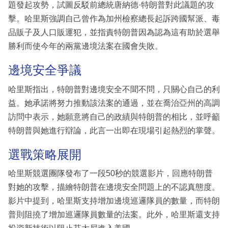
題發起攻勢，試圖反駁前總統唐納德·特朗普對此議題的攻
擊。哈里斯強調自己曾作為加州檢察總長起訴跨國幫派、毒
品販子及人口販運犯，並指責特朗普因為認為這有助於選舉
勝利而使今年的兩黨邊境法案在國會失敗。
邊境安全爭議
哈里斯指出，特朗普對邊境安全不聞不問，只關心自己的利
益。她承諾將努力推動該法案的通過，並在喬治亞州的高調
訪問中表示，她願意將自己的政績與特朗普的相比，並呼籲
特朗普與她進行辯論，此言一出即在現場引起熱烈的掌聲。
選戰策略展開
哈里斯競選團隊發布了一段50秒的競選影片，回應特朗普
對她的攻擊，描繪特朗普在邊境安全問題上的不認真態度。
影片中提到，哈里斯支持增加邊境巡邏隊員的數量，而特朗
普則阻撓了增加巡邏隊員數量的法案。此外，哈里斯還支持