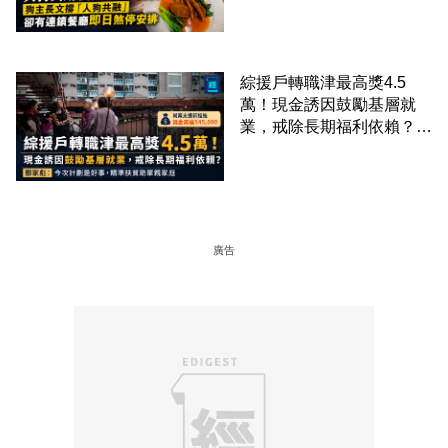
廳即日煞停安排
綜援戶轉職津最高獎4.5
萬！現金誘因鼓勵基層就
業，戒除長期福利依賴？鄧
家彪：今次計劃是好事，精
準扶貧助單親家庭
廣告