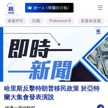
即
經一 x《華爾街日報》
時
財
港股IPO
日圓
Pokemon卡
美股科技股
經
專
題
投
資
樓
市
理
哈里斯反擊特朗普移民政策 於亞特
財
蘭大集會發表演說
商
業