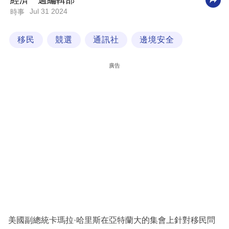
經濟一週編輯部
Jul 31 2024
時事
科
技
移民
競選
通訊社
邊境安全
職
場
廣告
生
活
時
事
專
欄
訂
閱
專
美國副總統卡瑪拉·哈里斯在亞特蘭大的集會上針對移民問
區