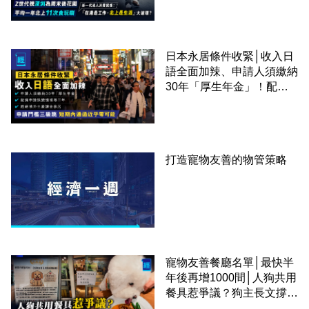
圈
日本永居條件收緊│收入日
語全面加辣、申請人須繳納
30年「厚生年金」！配偶
申請快變慢 趕絕境外土豪
課金移居
打造寵物友善的物管策略
寵物友善餐廳名單│最快半
年後再增1000間│人狗共用
餐具惹爭議？狗主長文撐
「人狗共融」 卻有連鎖餐