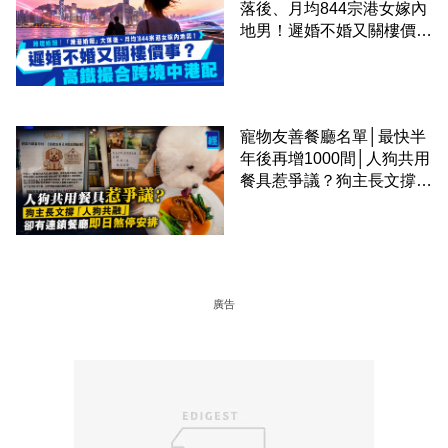
落後、月均844宗港女嫁內
地男！遲婚不婚又關樓價
事？高鐵撮合跨境中港配
寵物友善餐廳名單│最快半
年後再增1000間│人狗共用
餐具惹爭議？狗主長文撐
「人狗共融」 卻有連鎖餐
廳即日煞停安排
廣告