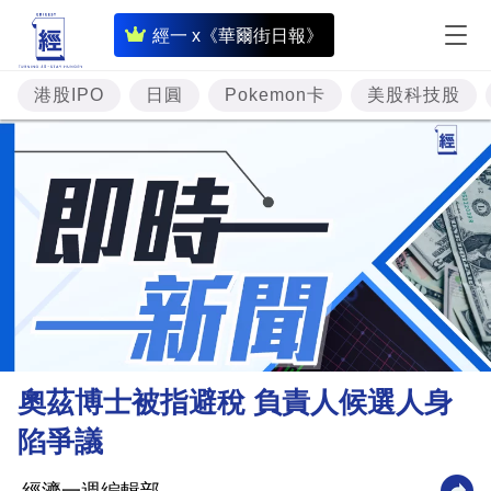
即
經一 x《華爾街日報》
時
財
港股IPO
日圓
Pokemon卡
美股科技股
經
專
題
投
資
樓
市
理
奧茲博士被指避稅 負責人候選人身
財
陷爭議
商
業