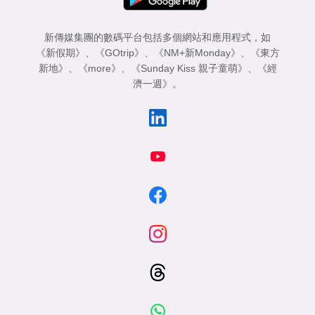
新傳媒集團的數碼平台包括多個網站和應用程式，如
《新假期》
、
《GOtrip》
、
《NM+新Monday》
、
《東方
新地》
、
《more》
、
《Sunday Kiss 親子童萌》
、
《經
濟一週》
。