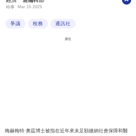
經濟一週編輯部
Mar 15 2025
時事
科
技
爭議
稅務
通訊社
職
場
廣告
生
活
時
事
專
欄
訂
閱
專
梅赫梅特·奧茲博士被指在近年來未足額繳納社會保障和醫
區