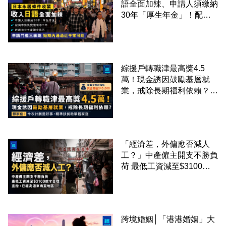
語全面加辣、申請人須繳納
30年「厚生年金」！配偶
申請快變慢 趕絕境外土豪
課金移居
綜援戶轉職津最高獎4.5
萬！現金誘因鼓勵基層就
業，戒除長期福利依賴？鄧
家彪：今次計劃是好事，精
準扶貧助單親家庭
「經濟差，外傭應否減人
工？」中產僱主開支不勝負
荷 最低工資減至$3100蚊
才合理：已經高過東南亞地
區
跨境婚姻│「港港婚姻」大