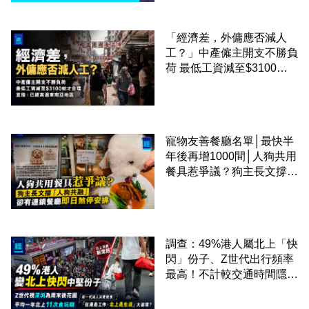
「經濟差，外傭應否減人
工？」中產僱主開支不勝負
荷 最低工資減至$3100蚊
才合理：已經高過東南亞地
區
寵物友善餐廳名單│最快半
年後再增1000間│人狗共用
餐具惹爭議？狗主長文撐
「人狗共融」 卻有連鎖餐
廳即日煞停安排
調查：49%港人屬北上「快
閃」份子、Z世代出行頻率
最高！不計較交通時間隱形
成本 跨境擁抱大灣區生活
圈