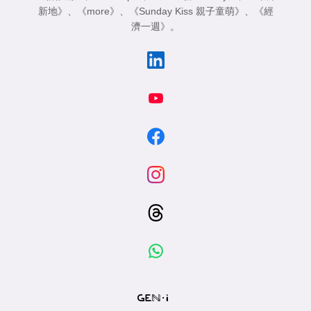
新地》
、
《more》
、
《Sunday Kiss 親子童萌》
、
《經
濟一週》
。