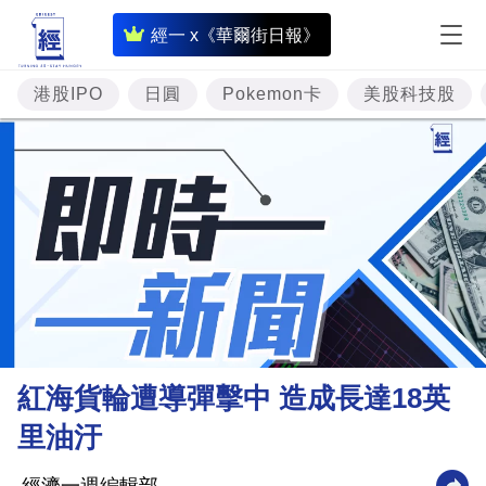
即
經一 x《華爾街日報》
時
財
港股IPO
日圓
Pokemon卡
美股科技股
經
專
題
投
資
樓
市
理
紅海貨輪遭導彈擊中 造成長達18英
財
里油汙
商
業