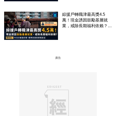
綜援戶轉職津最高獎4.5
萬！現金誘因鼓勵基層就
業，戒除長期福利依賴？鄧
家彪：今次計劃是好事，精
準扶貧助單親家庭
廣告