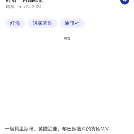
經濟一週編輯部
Feb 24 2024
時事
科
技
紅海
胡塞武裝
通訊社
職
場
廣告
生
活
時
事
專
欄
訂
閱
專
一艘貝里斯籍、英國註冊、黎巴嫩擁有的貨輪M/V
區