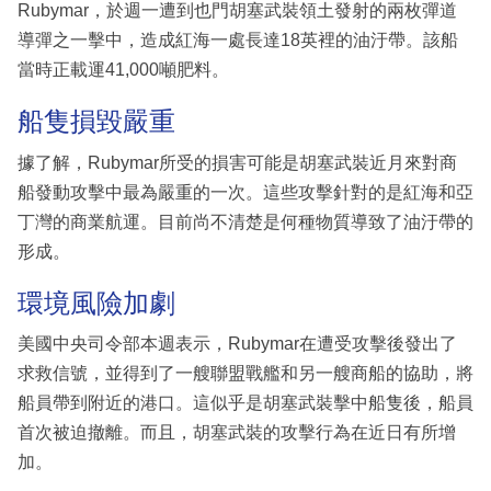
Rubymar，於週一遭到也門胡塞武裝領土發射的兩枚彈道
導彈之一擊中，造成紅海一處長達18英裡的油汙帶。該船
當時正載運41,000噸肥料。
船隻損毀嚴重
據了解，Rubymar所受的損害可能是胡塞武裝近月來對商
船發動攻擊中最為嚴重的一次。這些攻擊針對的是紅海和亞
丁灣的商業航運。目前尚不清楚是何種物質導致了油汙帶的
形成。
環境風險加劇
美國中央司令部本週表示，Rubymar在遭受攻擊後發出了
求救信號，並得到了一艘聯盟戰艦和另一艘商船的協助，將
船員帶到附近的港口。這似乎是胡塞武裝擊中船隻後，船員
首次被迫撤離。而且，胡塞武裝的攻擊行為在近日有所增
加。