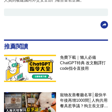
人員則被建議向外交安全部門報告冒名企圖。
推薦閱讀
免費下載｜懶人必備
ChatGPT特典 改文翻譯打
code指令直接用
寵物友善餐廳名單│最快半
年後再增1000間│人狗共用
餐具惹爭議？狗主長文撐
「人狗共融」 卻有連鎖餐