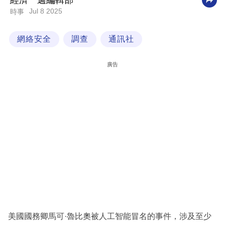
經濟一週編輯部
Jul 8 2025
時事
科
技
網絡安全
調查
通訊社
職
場
廣告
生
活
時
事
專
欄
訂
閱
專
美國國務卿馬可·魯比奧被人工智能冒名的事件，涉及至少
區