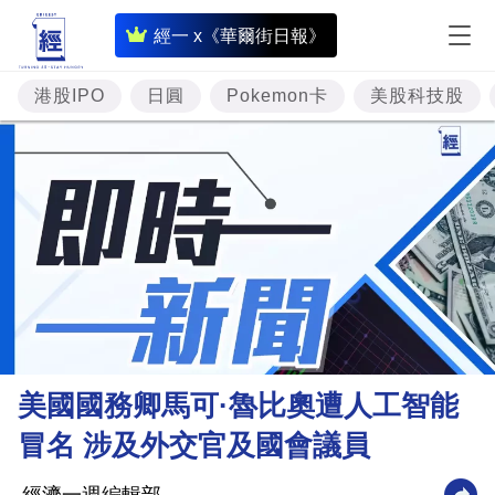
即
經一 x《華爾街日報》
時
財
港股IPO
日圓
Pokemon卡
美股科技股
經
專
題
投
資
樓
市
理
美國國務卿馬可·魯比奧遭人工智能
財
冒名 涉及外交官及國會議員
商
業