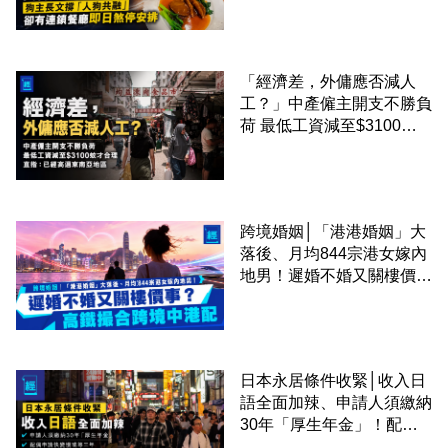
廳即日煞停安排
「經濟差，外傭應否減人
工？」中產僱主開支不勝負
荷 最低工資減至$3100蚊
才合理：已經高過東南亞地
區
跨境婚姻│「港港婚姻」大
落後、月均844宗港女嫁內
地男！遲婚不婚又關樓價
事？高鐵撮合跨境中港配
日本永居條件收緊│收入日
語全面加辣、申請人須繳納
30年「厚生年金」！配偶
申請快變慢 趕絕境外土豪