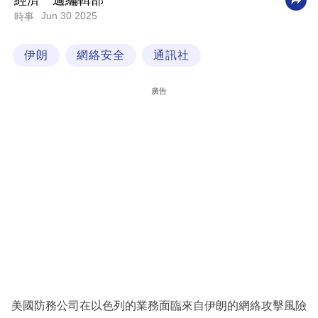
經濟一週編輯部
Jun 30 2025
時事
科
技
伊朗
網絡安全
通訊社
職
場
廣告
生
活
時
事
專
欄
訂
閱
專
美國防務公司在以色列的業務面臨來自伊朗的網絡攻擊風險
區