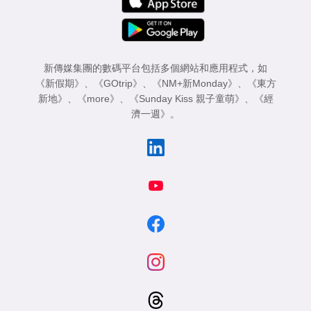
新傳媒集團的數碼平台包括多個網站和應用程式，如
《新假期》
、
《GOtrip》
、
《NM+新Monday》
、
《東方
新地》
、
《more》
、
《Sunday Kiss 親子童萌》
、
《經
濟一週》
。