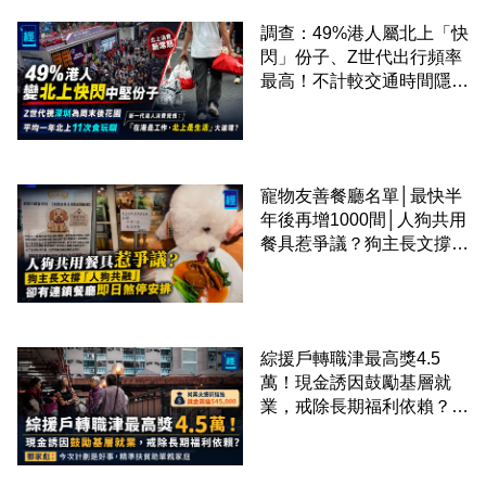
調查：49%港人屬北上「快
閃」份子、Z世代出行頻率
最高！不計較交通時間隱形
成本 跨境擁抱大灣區生活
圈
寵物友善餐廳名單│最快半
年後再增1000間│人狗共用
餐具惹爭議？狗主長文撐
「人狗共融」 卻有連鎖餐
廳即日煞停安排
綜援戶轉職津最高獎4.5
萬！現金誘因鼓勵基層就
業，戒除長期福利依賴？鄧
家彪：今次計劃是好事，精
準扶貧助單親家庭