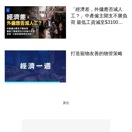
「經濟差，外傭應否減人
工？」中產僱主開支不勝負
荷 最低工資減至$3100蚊
才合理：已經高過東南亞地
區
打造寵物友善的物管策略
廣告