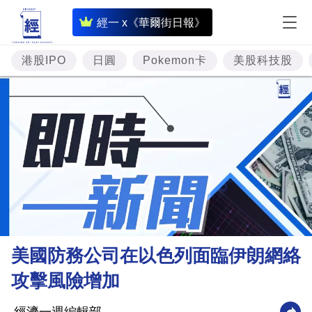
即
經一 x《華爾街日報》
時
財
港股IPO
日圓
Pokemon卡
美股科技股
經
專
題
投
資
樓
市
理
美國防務公司在以色列面臨伊朗網絡
財
攻擊風險增加
商
業