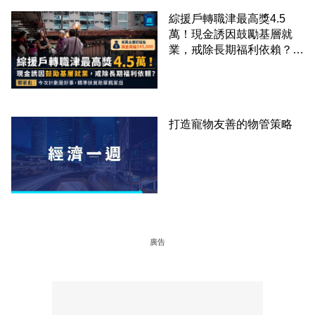
綜援戶轉職津最高獎4.5
萬！現金誘因鼓勵基層就
業，戒除長期福利依賴？鄧
家彪：今次計劃是好事，精
準扶貧助單親家庭
打造寵物友善的物管策略
廣告