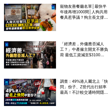
寵物友善餐廳名單│最快半
年後再增1000間│人狗共用
餐具惹爭議？狗主長文撐
「人狗共融」 卻有連鎖餐
廳即日煞停安排
「經濟差，外傭應否減人
工？」中產僱主開支不勝負
荷 最低工資減至$3100蚊
才合理：已經高過東南亞地
區
調查：49%港人屬北上「快
閃」份子、Z世代出行頻率
最高！不計較交通時間隱形
成本 跨境擁抱大灣區生活
圈