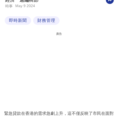
經濟一週編輯部
May 9 2024
時事
科
技
即時新聞
財務管理
職
場
廣告
生
活
時
事
專
欄
訂
閱
專
緊急貸款在香港的需求急劇上升，這不僅反映了市民在面對
區