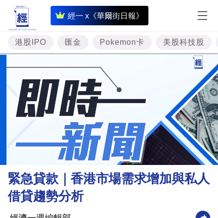
即
經一 x《華爾街日報》
時
財
港股IPO
匯金
Pokemon卡
美股科技股
經
專
題
投
資
樓
市
理
緊急貸款｜香港市場需求增加與私人
財
借貸趨勢分析
商
業