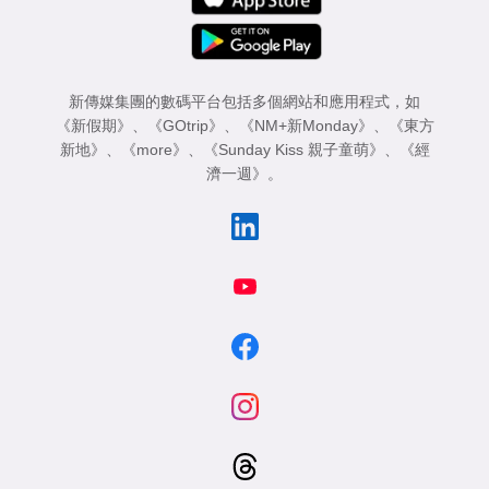
新傳媒集團的數碼平台包括多個網站和應用程式，如
《新假期》
、
《GOtrip》
、
《NM+新Monday》
、
《東方
新地》
、
《more》
、
《Sunday Kiss 親子童萌》
、
《經
濟一週》
。