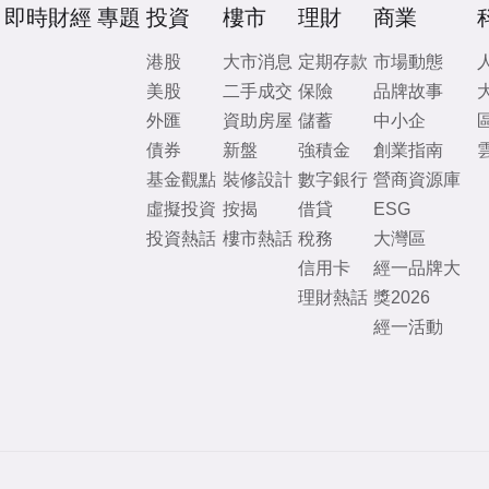
即時財經
專題
投資
樓市
理財
商業
港股
大市消息
定期存款
市場動態
美股
二手成交
保險
品牌故事
外匯
資助房屋
儲蓄
中小企
債券
新盤
強積金
創業指南
基金觀點
裝修設計
數字銀行
營商資源庫
虛擬投資
按揭
借貸
ESG
投資熱話
樓市熱話
稅務
大灣區
信用卡
經一品牌大
理財熱話
獎2026
經一活動