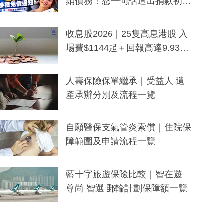
銷債務！憑一句話道出捐款初
衷：加州26萬人接獲免債通知、
一度被誤當詐騙手段
收息股2026｜25隻高息港股 入
場費$1144起＋回報高達9.93
厘！持續更新
人壽保險保單繼承｜受益人 遺
產承辦分別及流程一覽
自願醫保支氣管炎索償｜住院保
障範圍及申請流程一覽
藍十字旅遊保險比較｜智在遊
尊尚 智選 郵輪計劃保障額一覽