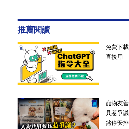
推薦閱讀
免費下載
直接用
寵物友善
具惹爭議
煞停安排