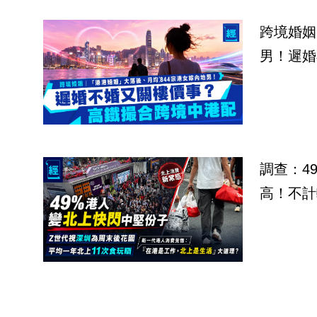
跨境婚姻
男！遲婚
調查：4
高！不計