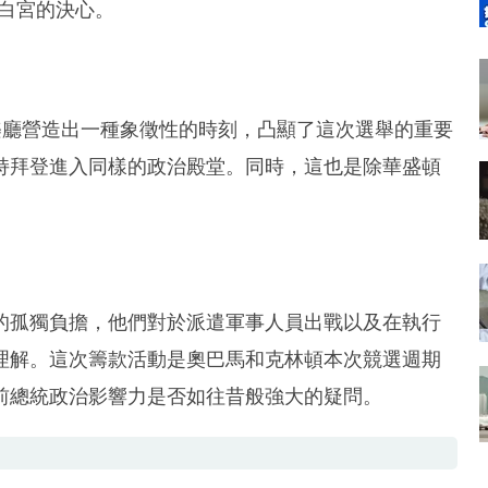
白宮的決心。
y音樂廳營造出一種象徵性的時刻，凸顯了這次選舉的重要
持拜登進入同樣的政治殿堂。同時，這也是除華盛頓
的孤獨負擔，他們對於派遣軍事人員出戰以及在執行
理解。這次籌款活動是奧巴馬和克林頓本次競選週期
前總統政治影響力是否如往昔般強大的疑問。