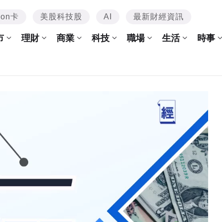
mon卡
美股科技股
AI
最新財經資訊
市
理財
商業
科技
職場
生活
時事