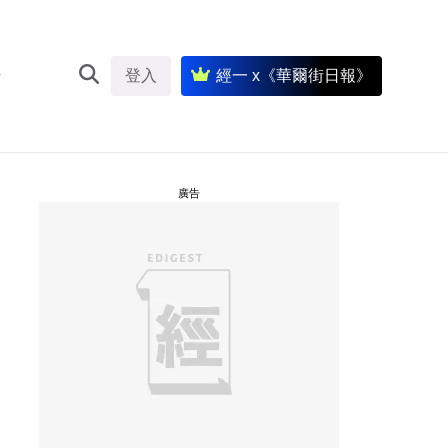
登入
經一 x《華爾街日報》
廣告