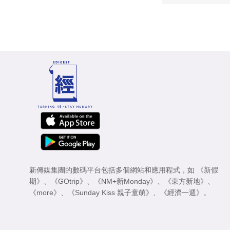
新傳媒集團的數碼平台包括多個網站和應用程式，如
《新假
期》
、
《GOtrip》
、
《NM+新Monday》
、
《東方新地》
、
《more》
、
《Sunday Kiss 親子童萌》
、
《經濟一週》
。