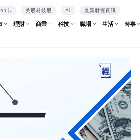
mon卡
美股科技股
AI
最新財經資訊
市
理財
商業
科技
職場
生活
時事