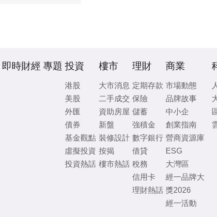
即時財經
專題
投資
樓市
理財
商業
港股
大市消息
定期存款
市場動態
美股
二手成交
保險
品牌故事
外匯
資助房屋
儲蓄
中小企
債券
新盤
強積金
創業指南
基金觀點
裝修設計
數字銀行
營商資源庫
虛擬投資
按揭
借貸
ESG
投資熱話
樓市熱話
稅務
大灣區
信用卡
經一品牌大
理財熱話
獎2026
經一活動