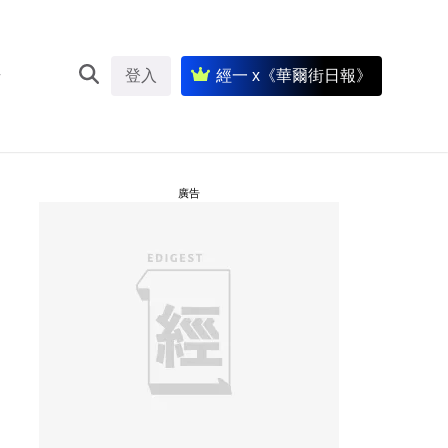
登入
經一 x《華爾街日報》
廣告