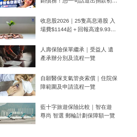
銷債務！憑一句話道出捐款初
衷：加州26萬人接獲免債通知、
一度被誤當詐騙手段
收息股2026｜25隻高息港股 入
場費$1144起＋回報高達9.93
厘！持續更新
人壽保險保單繼承｜受益人 遺
產承辦分別及流程一覽
自願醫保支氣管炎索償｜住院保
障範圍及申請流程一覽
藍十字旅遊保險比較｜智在遊
尊尚 智選 郵輪計劃保障額一覽