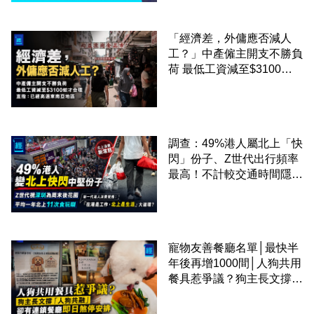
「經濟差，外傭應否減人
工？」中產僱主開支不勝負
荷 最低工資減至$3100蚊
才合理：已經高過東南亞地
區
調查：49%港人屬北上「快
閃」份子、Z世代出行頻率
最高！不計較交通時間隱形
成本 跨境擁抱大灣區生活
圈
寵物友善餐廳名單│最快半
年後再增1000間│人狗共用
餐具惹爭議？狗主長文撐
「人狗共融」 卻有連鎖餐
廳即日煞停安排