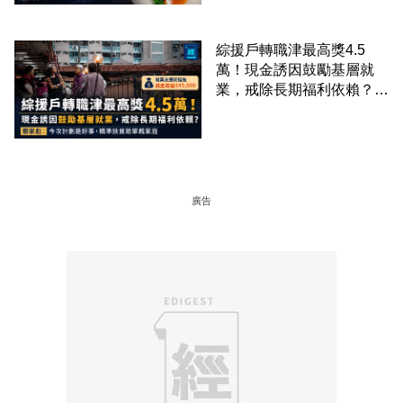
綜援戶轉職津最高獎4.5
萬！現金誘因鼓勵基層就
業，戒除長期福利依賴？鄧
家彪：今次計劃是好事，精
準扶貧助單親家庭
廣告