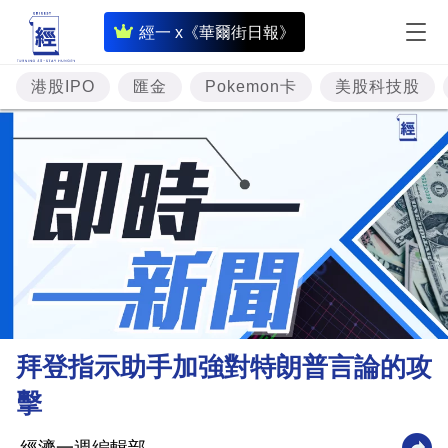
即
經一 x《華爾街日報》
時
財
港股IPO
匯金
Pokemon卡
美股科技股
經
專
題
投
資
樓
市
理
拜登指示助手加強對特朗普言論的攻
財
擊
商
業