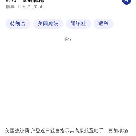
經濟一週編輯部
Feb 21 2024
時事
科
技
特朗普
美國總統
通訊社
選舉
職
場
廣告
生
活
時
事
專
欄
訂
閱
專
美國總統喬·拜登近日親自指示其高級競選助手，更加積極
區