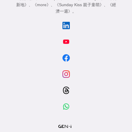
新地》
、
《more》
、
《Sunday Kiss 親子童萌》
、
《經
濟一週》
。