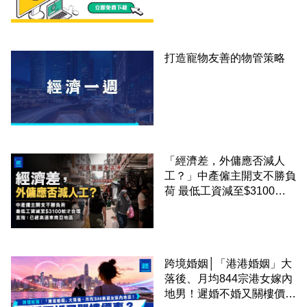
打造寵物友善的物管策略
「經濟差，外傭應否減人
工？」中產僱主開支不勝負
荷 最低工資減至$3100蚊
才合理：已經高過東南亞地
區
跨境婚姻│「港港婚姻」大
落後、月均844宗港女嫁內
地男！遲婚不婚又關樓價