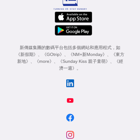
新傳媒集團的數碼平台包括多個網站和應用程式，如
《新假期》
、
《GOtrip》
、
《NM+新Monday》
、
《東方
新地》
、
《more》
、
《Sunday Kiss 親子童萌》
、
《經
濟一週》
。