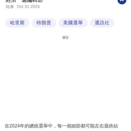
經濟一週編輯部
Oct 31 2024
時事
科
技
哈里斯
特朗普
美國選舉
通訊社
職
場
廣告
生
活
時
事
專
欄
訂
閱
專
在2024年的總統選舉中，每一個細節都可能左右最終結
區