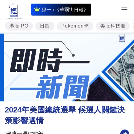
即
經一 x《華爾街日報》
時
財
港股IPO
日圓
Pokemon卡
美股科技股
經
專
題
投
資
樓
市
理
2024年美國總統選舉 候選人關鍵決
財
策影響選情
商
業