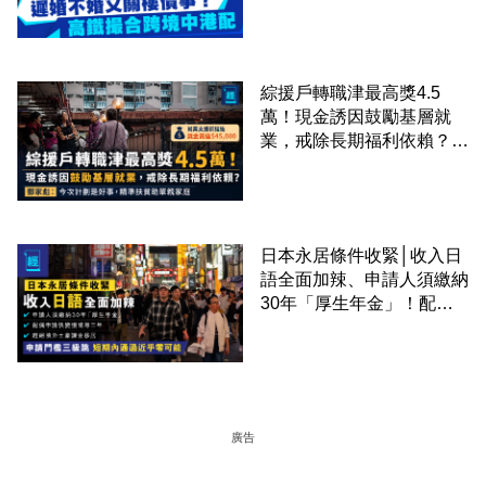
事？高鐵撮合跨境中港配
綜援戶轉職津最高獎4.5
萬！現金誘因鼓勵基層就
業，戒除長期福利依賴？鄧
家彪：今次計劃是好事，精
準扶貧助單親家庭
日本永居條件收緊│收入日
語全面加辣、申請人須繳納
30年「厚生年金」！配偶
申請快變慢 趕絕境外土豪
課金移居
廣告