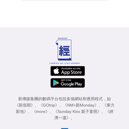
新傳媒集團的數碼平台包括多個網站和應用程式，如
《新假期》
、
《GOtrip》
、
《NM+新Monday》
、
《東方
新地》
、
《more》
、
《Sunday Kiss 親子童萌》
、
《經
濟一週》
。