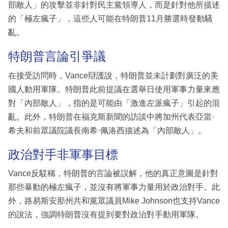
部敵人」的攻擊並非針對民主黨領導人，而是針對他所描述
的「極左瘋子」，這些人可能在特朗普11月勝選時發動騷
亂。
特朗普言論引爭議
在接受訪問時，Vance辯護說，特朗普並未計劃對廣泛的美
國人動用軍隊。特朗普此前提議在選舉日使用軍事力量來應
對「內部敵人」，指的是可能由「激進左派瘋子」引起的混
亂。此外，特朗普在福克斯新聞的訪談中將加州代表亞當·
希夫和前眾議院議長南希·佩洛西描述為「內部敵人」。
政治對手非軍事目標
Vance反駁稱，特朗普的言論被誤解，他的真正意圖是針對
那些暴動的極左瘋子，並沒有將軍事力量用於政治對手。此
外，路易斯安那州共和黨眾議員Mike Johnson也支持Vance
的說法，強調特朗普沒有提到要對政治對手動用軍隊。