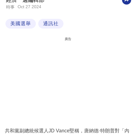
經濟一週編輯部
Oct 27 2024
時事
科
技
美國選舉
通訊社
職
場
廣告
生
活
時
事
專
欄
訂
閱
專
共和黨副總統候選人JD Vance堅稱，唐納德·特朗普對「內
區