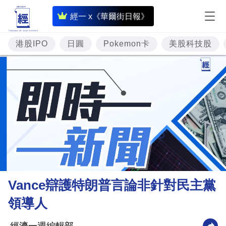
即
經一 x《華爾街日報》
時
財
港股IPO
日圓
Pokemon卡
美股科技股
經
專
題
投
資
樓
市
理
Vance辯護特朗普言論非針對民主黨
財
領導人
商
業