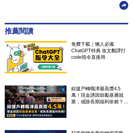
推薦閱讀
免費下載｜懶人必備
ChatGPT特典 改文翻譯打
code指令直接用
綜援戶轉職津最高獎4.5
萬！現金誘因鼓勵基層就
業，戒除長期福利依賴？鄧
家彪：今次計劃是好事，精
準扶貧助單親家庭