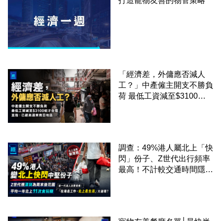
打造寵物友善的物管策略
「經濟差，外傭應否減人
工？」中產僱主開支不勝負
荷 最低工資減至$3100蚊
才合理：已經高過東南亞地
區
調查：49%港人屬北上「快
閃」份子、Z世代出行頻率
最高！不計較交通時間隱形
成本 跨境擁抱大灣區生活
圈