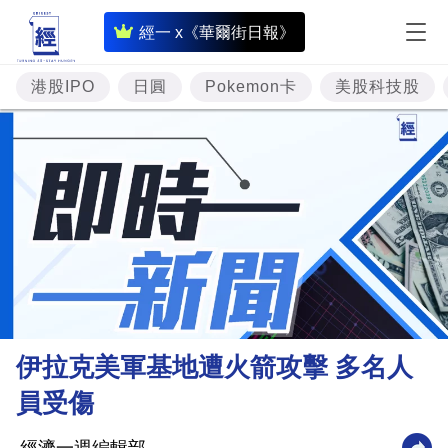
即
經一 x《華爾街日報》
時
財
港股IPO
日圓
Pokemon卡
美股科技股
經
專
題
投
資
樓
市
理
伊拉克美軍基地遭火箭攻擊 多名人
財
員受傷
商
業