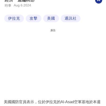
經濟一週編輯部
Aug 6 2024
時事
科
技
伊拉克
攻擊
美國
通訊社
職
場
廣告
生
活
時
事
專
欄
訂
閱
專
美國國防官員表示，位於伊拉克的Al-Asad空軍基地於本週
區