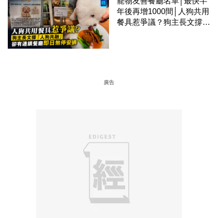
寵物友善餐廳名單│最快半
年後再增1000間│人狗共用
餐具惹爭議？狗主長文撐
「人狗共融」 卻有連鎖餐
廳即日煞停安排
廣告