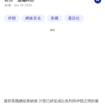
經濟一週編輯部
Jun 25 2025
時事
科
技
伊朗
網絡安全
美國
通訊社
職
場
廣告
生
活
時
事
專
欄
訂
閱
專
儘管美國總統唐納德·川普已經促成以色列與伊朗之間的脆
區