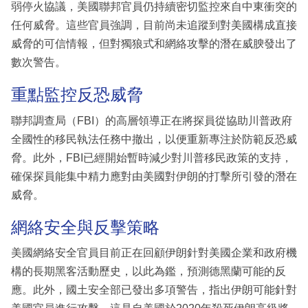
弱停火協議，美國聯邦官員仍持續密切監控來自中東衝突的
任何威脅。這些官員強調，目前尚未追蹤到對美國構成直接
威脅的可信情報，但對獨狼式和網絡攻擊的潛在威腴發出了
數次警告。
重點監控反恐威脅
聯邦調查局（FBI）的高層領導正在將探員從協助川普政府
全國性的移民執法任務中撤出，以便重新專注於防範反恐威
脅。此外，FBI已經開始暫時減少對川普移民政策的支持，
確保探員能集中精力應對由美國對伊朗的打擊所引發的潛在
威脅。
網絡安全與反擊策略
美國網絡安全官員目前正在回顧伊朗針對美國企業和政府機
構的長期黑客活動歷史，以此為鑑，預測德黑蘭可能的反
應。此外，國土安全部已發出多項警告，指出伊朗可能針對