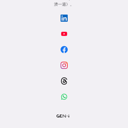
濟一週》
。