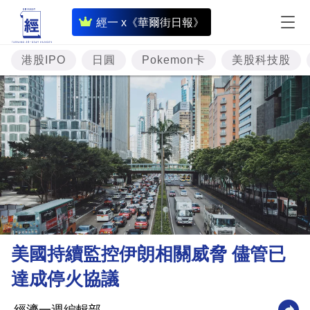
即
經一 x《華爾街日報》
時
財
港股IPO
日圓
Pokemon卡
美股科技股
經
專
題
投
資
樓
市
理
美國持續監控伊朗相關威脅 儘管已
財
達成停火協議
商
業