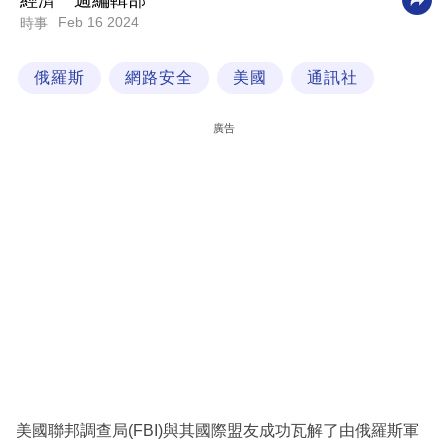
經濟一週編輯部
Feb 16 2024
時事
科
技
俄羅斯
網路安全
美國
通訊社
職
場
廣告
生
活
時
事
專
欄
訂
閱
專
美國聯邦調查局(FBI)與其國際盟友成功瓦解了由俄羅斯軍
區