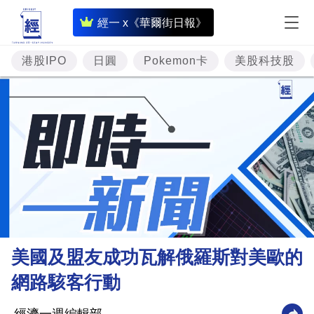
即
經一 x《華爾街日報》
時
財
港股IPO
日圓
Pokemon卡
美股科技股
經
專
題
投
資
樓
市
理
美國及盟友成功瓦解俄羅斯對美歐的
財
網路駭客行動
商
業