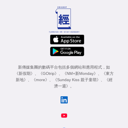
新傳媒集團的數碼平台包括多個網站和應用程式，如
《新假期》
、
《GOtrip》
、
《NM+新Monday》
、
《東方
新地》
、
《more》
、
《Sunday Kiss 親子童萌》
、
《經
濟一週》
。