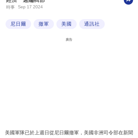
經濟一週編輯部
Sep 17 2024
時事
科
技
尼日爾
撤軍
美國
通訊社
職
場
廣告
生
活
時
事
專
欄
訂
閱
專
美國軍隊已於上週日從尼日爾撤軍，美國非洲司令部在新聞
區