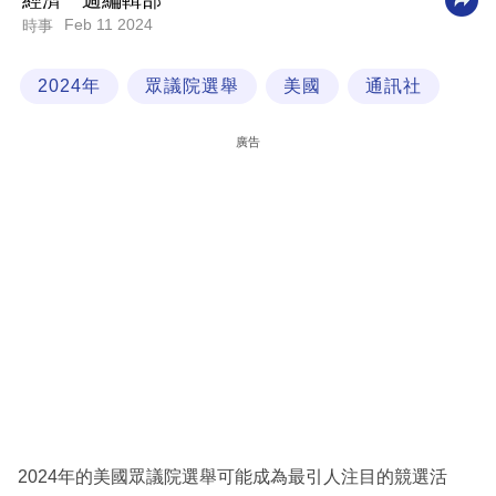
經濟一週編輯部
Feb 11 2024
時事
科
技
2024年
眾議院選舉
美國
通訊社
職
場
廣告
生
活
時
事
專
欄
訂
閱
專
2024年的美國眾議院選舉可能成為最引人注目的競選活
區