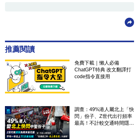
推薦閱讀
免費下載｜懶人必備
ChatGPT特典 改文翻譯打
code指令直接用
調查：49%港人屬北上「快
閃」份子、Z世代出行頻率
最高！不計較交通時間隱形
成本 跨境擁抱大灣區生活
圈