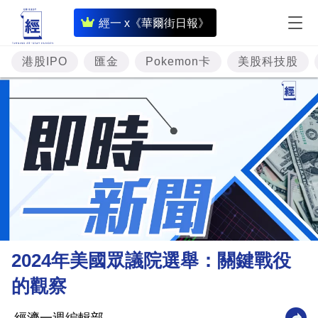
即
經一 x《華爾街日報》
時
財
港股IPO
匯金
Pokemon卡
美股科技股
經
專
題
投
資
樓
市
理
2024年美國眾議院選舉：關鍵戰役
財
的觀察
商
業