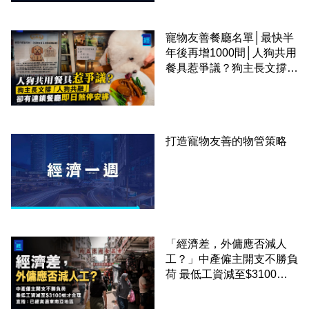
寵物友善餐廳名單│最快半
年後再增1000間│人狗共用
餐具惹爭議？狗主長文撐
「人狗共融」 卻有連鎖餐
廳即日煞停安排
打造寵物友善的物管策略
「經濟差，外傭應否減人
工？」中產僱主開支不勝負
荷 最低工資減至$3100蚊
才合理：已經高過東南亞地
區