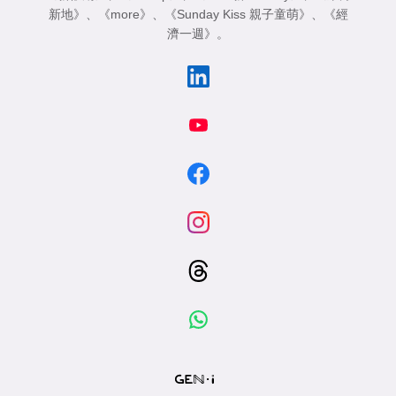
新地》
、
《more》
、
《Sunday Kiss 親子童萌》
、
《經
濟一週》
。