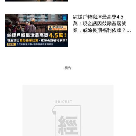
綜援戶轉職津最高獎4.5
萬！現金誘因鼓勵基層就
業，戒除長期福利依賴？鄧
家彪：今次計劃是好事，精
準扶貧助單親家庭
廣告