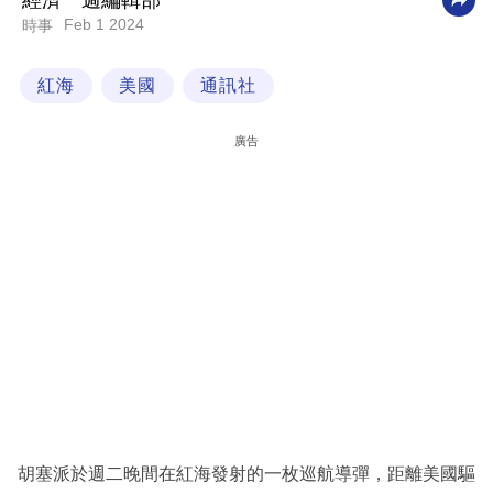
經濟一週編輯部
Feb 1 2024
時事
科
技
紅海
美國
通訊社
職
場
廣告
生
活
時
事
專
欄
訂
閱
專
胡塞派於週二晚間在紅海發射的一枚巡航導彈，距離美國驅
區