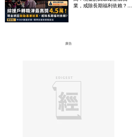
業，戒除長期福利依賴？鄧
家彪：今次計劃是好事，精
準扶貧助單親家庭
廣告