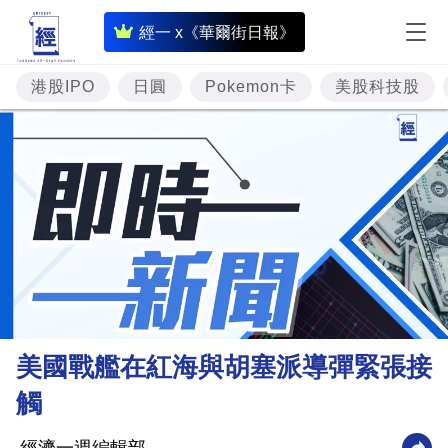
即
經一 x《華爾街日報》
時
財
港股IPO
日圓
Pokemon卡
美股科技股
經
專
題
投
資
樓
市
理
美國戰艦在紅海與胡塞派導彈緊張接
財
觸
商
業