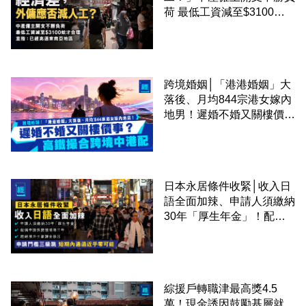
荷 最低工資減至$3100蚊
才合理：已經高過東南亞地
區
跨境婚姻│「港港婚姻」大
落後、月均844宗港女嫁內
地男！遲婚不婚又關樓價
事？高鐵撮合跨境中港配
日本永居條件收緊│收入日
語全面加辣、申請人須繳納
30年「厚生年金」！配偶
申請快變慢 趕絕境外土豪
課金移居
綜援戶轉職津最高獎4.5
萬！現金誘因鼓勵基層就