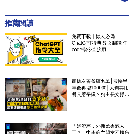
推薦閱讀
免費下載｜懶人必備
ChatGPT特典 改文翻譯打
code指令直接用
寵物友善餐廳名單│最快半
年後再增1000間│人狗共用
餐具惹爭議？狗主長文撐
「人狗共融」 卻有連鎖餐
廳即日煞停安排
「經濟差，外傭應否減人
工？」中產僱主開支不勝負