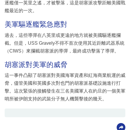
逐艦僅一英里之遙，才被擊落，這是胡塞派攻擊距離美國戰
艦最近的一次。
美軍驅逐艦緊急應對
過去，這些導彈在八英里或更遠的地方就被美國驅逐艦攔
截。但是，USS Gravely不得不首次使用其近距離武器系統
（CIWS）來攔截胡塞派的導彈，最終成功擊落了導彈。
胡塞派對美軍的威脅
這一事件凸顯了胡塞派對美國海軍資產和紅海商業航運的威
脅，儘管美國和英國多次對也門的胡塞派基礎設施進行打
擊。這次緊張的接觸發生在三名美國軍人在約旦的一個美軍
哨所被伊朗支持的武裝分子無人機襲擊後的幾天。