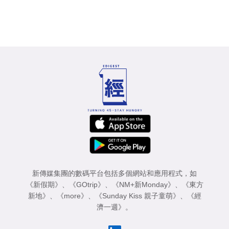
新傳媒集團的數碼平台包括多個網站和應用程式，如
《新假期》
、
《GOtrip》
、
《NM+新Monday》
、
《東方
新地》
、
《more》
、
《Sunday Kiss 親子童萌》
、
《經
濟一週》
。