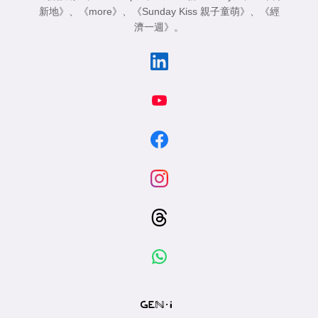
新地》
、
《more》
、
《Sunday Kiss 親子童萌》
、
《經
濟一週》
。