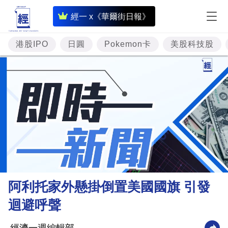
即
經一 x《華爾街日報》
時
財
港股IPO
日圓
Pokemon卡
美股科技股
經
專
題
投
資
樓
市
理
阿利托家外懸掛倒置美國國旗 引發
財
迴避呼聲
商
業