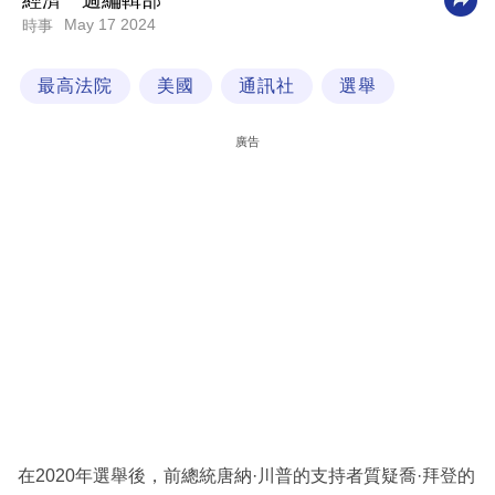
經濟一週編輯部
May 17 2024
時事
科
技
最高法院
美國
通訊社
選舉
職
場
廣告
生
活
時
事
專
欄
訂
閱
專
在2020年選舉後，前總統唐納·川普的支持者質疑喬·拜登的
區