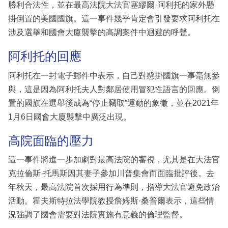
勝利合法性，並在最高法院大法官塞繆爾·阿利托的家外懸
掛倒置的美國國旗。這一事件幾乎肯定會引發要求阿利托在
涉及選舉和國會大廈襲擊的高調案件中迴避的呼聲。
阿利托的回應
阿利托在一封電子郵件中表示，自己對懸掛國旗一事毫無參
與，這是因為阿利托夫人對鄰居使用冒犯性語言的回應。倒
置的國旗在選舉後成為“停止竊取”運動的象徵，並在2021年
1月6日國會大廈襲擊中廣泛出現。
高院面臨的壓力
這一事件將進一步加劇對最高法院的審視，尤其是在大法官
克拉倫斯·托馬斯因其妻子參加川普集會而面臨批評後。去
年秋天，最高法院首次採用行為準則，指導大法官避免政治
活動。霍夫斯特拉法學院教授詹姆斯·桑普爾表示，這些情
況強調了國會需要對法院實施有意義的倫理監督。