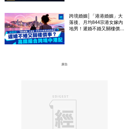
跨境婚姻│「港港婚姻」大
落後、月均844宗港女嫁內
地男！遲婚不婚又關樓價
事？高鐵撮合跨境中港配
廣告