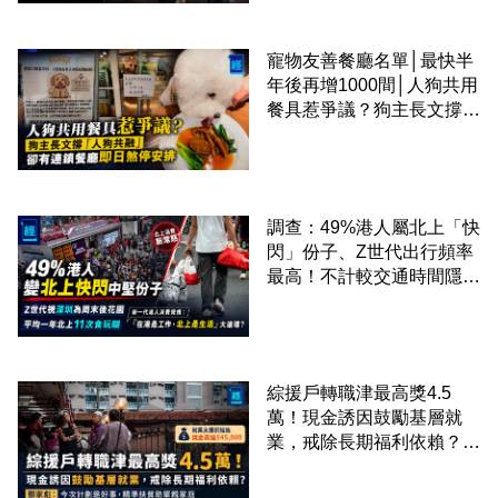
寵物友善餐廳名單│最快半
年後再增1000間│人狗共用
餐具惹爭議？狗主長文撐
「人狗共融」 卻有連鎖餐
廳即日煞停安排
調查：49%港人屬北上「快
閃」份子、Z世代出行頻率
最高！不計較交通時間隱形
成本 跨境擁抱大灣區生活
圈
綜援戶轉職津最高獎4.5
萬！現金誘因鼓勵基層就
業，戒除長期福利依賴？鄧
家彪：今次計劃是好事，精
準扶貧助單親家庭