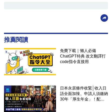
推薦閱讀
免費下載｜懶人必備
ChatGPT特典 改文翻譯打
code指令直接用
日本永居條件收緊│收入日
語全面加辣、申請人須繳納
30年「厚生年金」！配偶
申請快變慢 趕絕境外土豪
課金移居