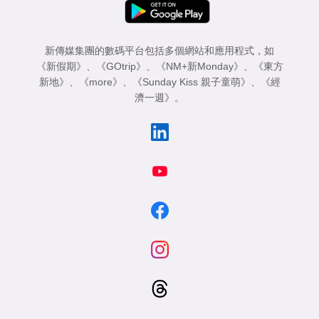
新傳媒集團的數碼平台包括多個網站和應用程式，如
《新假期》
、
《GOtrip》
、
《NM+新Monday》
、
《東方
新地》
、
《more》
、
《Sunday Kiss 親子童萌》
、
《經
濟一週》
。