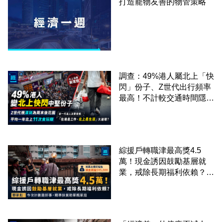
打造寵物友善的物管策略
調查：49%港人屬北上「快
閃」份子、Z世代出行頻率
最高！不計較交通時間隱形
成本 跨境擁抱大灣區生活
圈
綜援戶轉職津最高獎4.5
萬！現金誘因鼓勵基層就
業，戒除長期福利依賴？鄧
家彪：今次計劃是好事，精
準扶貧助單親家庭