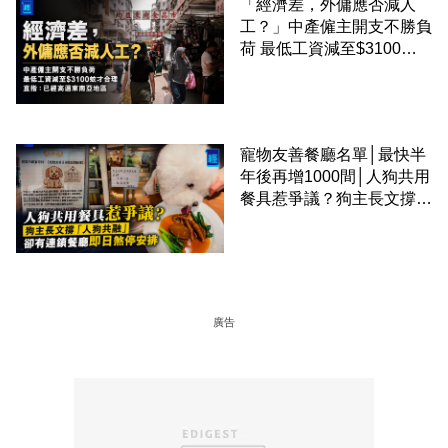
「經濟差，外傭應否減人
工？」中產僱主開支不勝負
荷 最低工資減至$3100蚊
才合理：已經高過東南亞地
區
寵物友善餐廳名單│最快半
年後再增1000間│人狗共用
餐具惹爭議？狗主長文撐
「人狗共融」 卻有連鎖餐
廳即日煞停安排
廣告