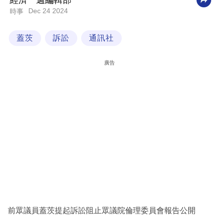
經濟一週編輯部
Dec 24 2024
時事
科
技
蓋茨
訴訟
通訊社
職
場
廣告
生
活
時
事
專
欄
訂
閱
專
前眾議員蓋茨提起訴訟阻止眾議院倫理委員會報告公開
區