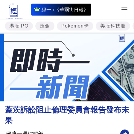
即
經一 x《華爾街日報》
時
財
港股IPO
匯金
Pokemon卡
美股科技股
經
專
題
投
資
樓
市
理
蓋茨訴訟阻止倫理委員會報告發布未
財
果
商
業