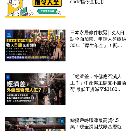
code指令直接用
日本永居條件收緊│收入日
語全面加辣、申請人須繳納
30年「厚生年金」！配偶
申請快變慢 趕絕境外土豪
課金移居
「經濟差，外傭應否減人
工？」中產僱主開支不勝負
荷 最低工資減至$3100蚊
才合理：已經高過東南亞地
區
綜援戶轉職津最高獎4.5
萬！現金誘因鼓勵基層就