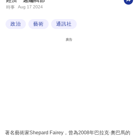
經濟一週編輯部
Aug 17 2024
時事
科
技
政治
藝術
通訊社
職
場
廣告
生
活
時
事
專
欄
訂
閱
專
著名藝術家Shepard Fairey，曾為2008年巴拉克·奧巴馬的
區