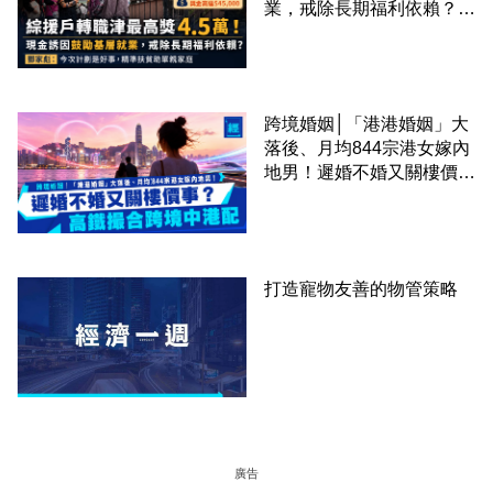
業，戒除長期福利依賴？鄧
家彪：今次計劃是好事，精
準扶貧助單親家庭
跨境婚姻│「港港婚姻」大
落後、月均844宗港女嫁內
地男！遲婚不婚又關樓價
事？高鐵撮合跨境中港配
打造寵物友善的物管策略
廣告