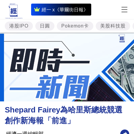
即
經一 x《華爾街日報》
時
財
港股IPO
日圓
Pokemon卡
美股科技股
經
專
題
投
資
樓
市
理
Shepard Fairey為哈里斯總統競選
財
創作新海報「前進」
商
業